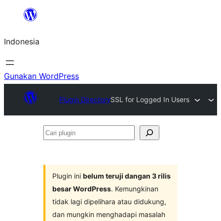
Lewati
ke
Indonesia
konten
Gunakan WordPress
Plugin Directory
SSL for Logged In Users
Cari
plugin
Plugin ini
belum teruji dangan 3 rilis
besar WordPress
. Kemungkinan
tidak lagi dipelihara atau didukung,
dan mungkin menghadapi masalah