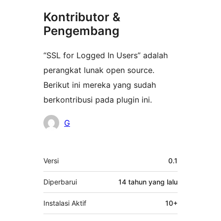
Kontributor &
Pengembang
“SSL for Logged In Users” adalah
perangkat lunak open source.
Berikut ini mereka yang sudah
berkontribusi pada plugin ini.
Kontributor
G
Meta
Versi
0.1
Diperbarui
14 tahun
yang lalu
Instalasi Aktif
10+