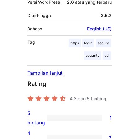
Versi WordPress
2.6 atau yang terbaru
Diuji hingga
3.5.2
Bahasa
English (US)
Tag
https
login
secure
security
ssl
Tampilan lanjut
Rating
4.3
dari 5 bintang.
5
1
1
bintang
ulasan
4
2