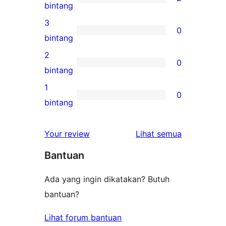
5-
2
bintang
bintang
ulasan
3
0
4-
0
bintang
bintang
ulasan
2
0
3-
0
bintang
bintang
ulasan
1
0
2-
0
bintang
bintang
ulasan
1-
ulasan
Your review
Lihat semua
bintang
Bantuan
Ada yang ingin dikatakan? Butuh
bantuan?
Lihat forum bantuan