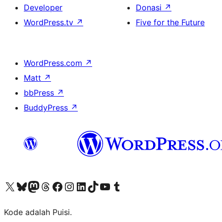
Developer
Donasi
↗
WordPress.tv
↗
Five for the Future
WordPress.com
↗
Matt
↗
bbPress
↗
BuddyPress
↗
Kunjungi akun X (sebelumnya Twitter) kami
Visit our Bluesky account
Kunjungi akun Mastodon kami
Visit our Threads account
Kunjungi halaman Facebook kami
Kunjungi akun Instagram kami
Kunjungi akun LinkedIn kami
Visit our TikTok account
Kunjungi channel YouTube kami
Visit our Tumblr account
Kode adalah Puisi.