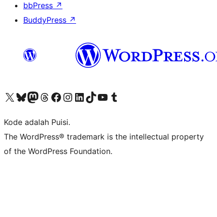
bbPress
↗
BuddyPress
↗
Kunjungi akun X (sebelumnya Twitter) kami
Visit our Bluesky account
Kunjungi akun Mastodon kami
Visit our Threads account
Kunjungi halaman Facebook kami
Kunjungi akun Instagram kami
Kunjungi akun LinkedIn kami
Visit our TikTok account
Kunjungi channel YouTube kami
Visit our Tumblr account
Kode adalah Puisi.
The WordPress® trademark is the intellectual property
of the WordPress Foundation.