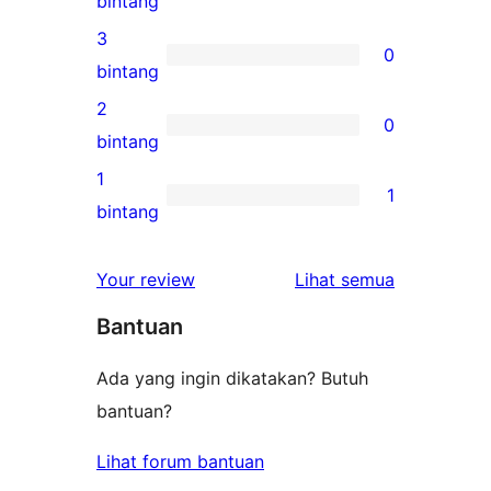
bintang
bintang
ulasan
3
0
4-
0
bintang
bintang
ulasan
2
0
3-
0
bintang
bintang
ulasan
1
1
2-
1
bintang
bintang
ulasan
1-
ulasan
Your review
Lihat semua
bintang
Bantuan
Ada yang ingin dikatakan? Butuh
bantuan?
Lihat forum bantuan