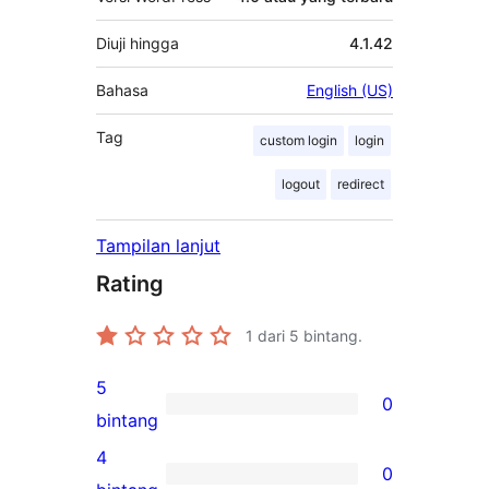
Diuji hingga
4.1.42
Bahasa
English (US)
Tag
custom login
login
logout
redirect
Tampilan lanjut
Rating
1
dari 5 bintang.
5
0
0
bintang
ulasan
4
0
5-
0