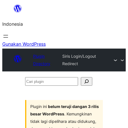
Lewati
ke
Indonesia
konten
Gunakan WordPress
Plugin
Siris Login/Logout
Directory
Redirect
Cari
plugin
Plugin ini
belum teruji dangan 3 rilis
besar WordPress
. Kemungkinan
tidak lagi dipelihara atau didukung,