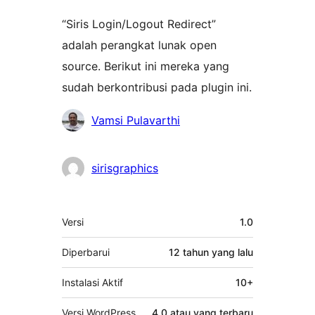
“Siris Login/Logout Redirect”
adalah perangkat lunak open
source. Berikut ini mereka yang
sudah berkontribusi pada plugin ini.
Kontributor
Vamsi Pulavarthi
sirisgraphics
Meta
Versi
1.0
Diperbarui
12 tahun
yang lalu
Instalasi Aktif
10+
Versi WordPress
4.0 atau yang terbaru