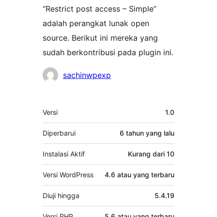
“Restrict post access – Simple”
adalah perangkat lunak open
source. Berikut ini mereka yang
sudah berkontribusi pada plugin ini.
Kontributor
sachinwpexp
Meta
Versi
1.0
Diperbarui
6 tahun
yang lalu
Instalasi Aktif
Kurang dari 10
Versi WordPress
4.6 atau yang terbaru
Diuji hingga
5.4.19
Versi PHP
5.6 atau yang terbaru