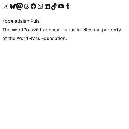
Kunjungi akun X (sebelumnya Twitter) kami
Visit our Bluesky account
Kunjungi akun Mastodon kami
Visit our Threads account
Kunjungi halaman Facebook kami
Kunjungi akun Instagram kami
Kunjungi akun LinkedIn kami
Visit our TikTok account
Kunjungi channel YouTube kami
Visit our Tumblr account
Kode adalah Puisi.
The WordPress® trademark is the intellectual property
of the WordPress Foundation.