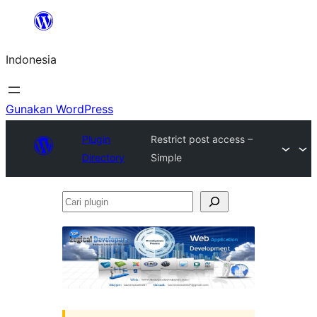
Lewati
ke
Indonesia
konten
Gunakan WordPress
Plugin
Restrict post access –
Directory
Simple
Cari
plugin