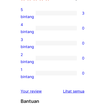
5
3
3
bintang
ulasan
4
0
5-
0
bintang
bintang
ulasan
3
0
4-
0
bintang
bintang
ulasan
2
0
3-
0
bintang
bintang
ulasan
1
0
2-
0
bintang
bintang
ulasan
1-
ulasan
Your review
Lihat semua
bintang
Bantuan