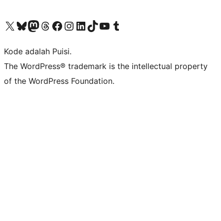
Kunjungi akun X (sebelumnya Twitter) kami
Visit our Bluesky account
Kunjungi akun Mastodon kami
Visit our Threads account
Kunjungi halaman Facebook kami
Kunjungi akun Instagram kami
Kunjungi akun LinkedIn kami
Visit our TikTok account
Kunjungi channel YouTube kami
Visit our Tumblr account
Kode adalah Puisi.
The WordPress® trademark is the intellectual property
of the WordPress Foundation.