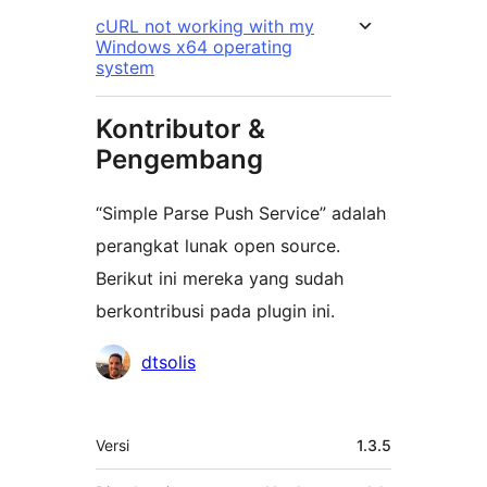
cURL not working with my
Windows x64 operating
system
Kontributor &
Pengembang
“Simple Parse Push Service” adalah
perangkat lunak open source.
Berikut ini mereka yang sudah
berkontribusi pada plugin ini.
Kontributor
dtsolis
Meta
Versi
1.3.5