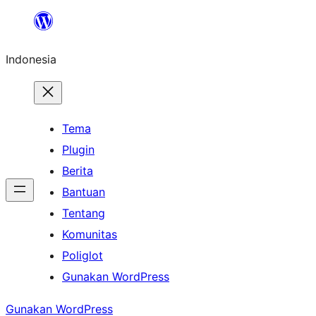
Lewati
ke
Indonesia
konten
Tema
Plugin
Berita
Bantuan
Tentang
Komunitas
Poliglot
Gunakan WordPress
Gunakan WordPress