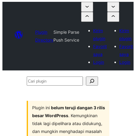
Kirim
Kirim
Plugin
Simple Parse
plugin
plugin
Directory
Push Service
Favorit
Favorit
saya
saya
Login
Login
Cari
plugin
Plugin ini
belum teruji dangan 3 rilis
besar WordPress
. Kemungkinan
tidak lagi dipelihara atau didukung,
dan mungkin menghadapi masalah