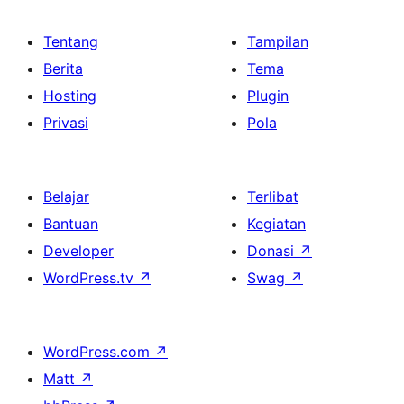
Tentang
Tampilan
Berita
Tema
Hosting
Plugin
Privasi
Pola
Belajar
Terlibat
Bantuan
Kegiatan
Developer
Donasi
↗
WordPress.tv
↗
Swag
↗
WordPress.com
↗
Matt
↗