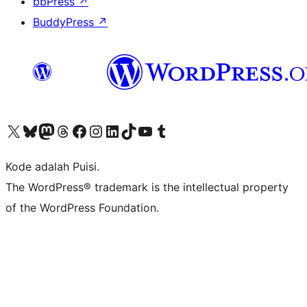
bbPress
↗
BuddyPress
↗
Kunjungi akun X (sebelumnya Twitter) kami
Visit our Bluesky account
Kunjungi akun Mastodon kami
Visit our Threads account
Kunjungi halaman Facebook kami
Kunjungi akun Instagram kami
Kunjungi akun LinkedIn kami
Visit our TikTok account
Kunjungi channel YouTube kami
Visit our Tumblr account
Kode adalah Puisi.
The WordPress® trademark is the intellectual property
of the WordPress Foundation.