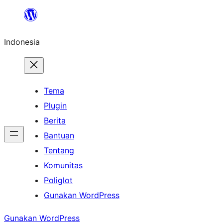
Lewati
ke
Indonesia
konten
Tema
Plugin
Berita
Bantuan
Tentang
Komunitas
Poliglot
Gunakan WordPress
Gunakan WordPress