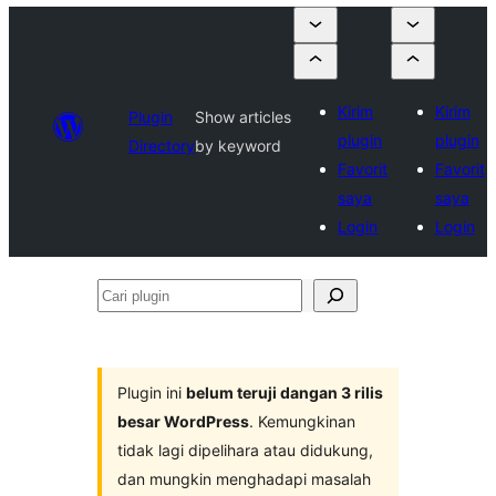
Kirim
Kirim
Plugin
Show articles
plugin
plugin
Directory
by keyword
Favorit
Favorit
saya
saya
Login
Login
Cari
plugin
Plugin ini
belum teruji dangan 3 rilis
besar WordPress
. Kemungkinan
tidak lagi dipelihara atau didukung,
dan mungkin menghadapi masalah