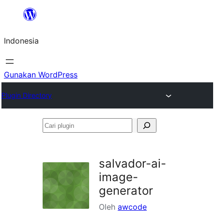
Lewati
ke
Indonesia
konten
Gunakan WordPress
Plugin Directory
Cari
plugin
salvador-ai-
image-
generator
Oleh
awcode