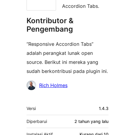
Accordion Tabs.
Kontributor &
Pengembang
“Responsive Accordion Tabs”
adalah perangkat lunak open
source. Berikut ini mereka yang
sudah berkontribusi pada plugin ini.
Kontributor
Rich Holmes
Meta
Versi
1.4.3
Diperbarui
2 tahun
yang lalu
Instalasi Aktif
Kurang dari 10