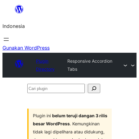
Lewati
ke
Indonesia
konten
Gunakan WordPress
Plugin
Responsive Accordion
Directory
Tabs
Cari
plugin
Plugin ini
belum teruji dangan 3 rilis
besar WordPress
. Kemungkinan
tidak lagi dipelihara atau didukung,