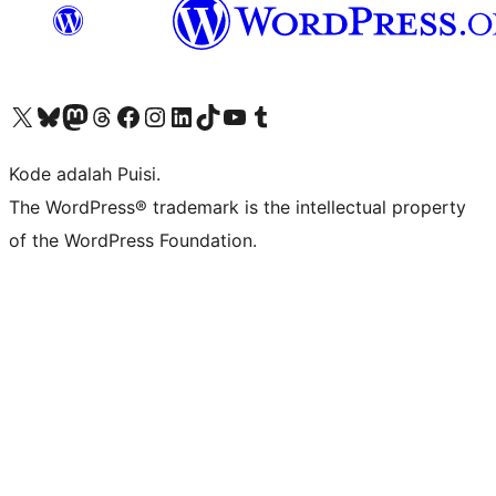
Kunjungi akun X (sebelumnya Twitter) kami
Visit our Bluesky account
Kunjungi akun Mastodon kami
Visit our Threads account
Kunjungi halaman Facebook kami
Kunjungi akun Instagram kami
Kunjungi akun LinkedIn kami
Visit our TikTok account
Kunjungi channel YouTube kami
Visit our Tumblr account
Kode adalah Puisi.
The WordPress® trademark is the intellectual property
of the WordPress Foundation.