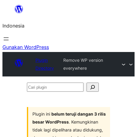
Lewati
ke
Indonesia
konten
Gunakan WordPress
Plugin
Remove WP version
Directory
everywhere
Cari
plugin
Plugin ini
belum teruji dangan 3 rilis
besar WordPress
. Kemungkinan
tidak lagi dipelihara atau didukung,