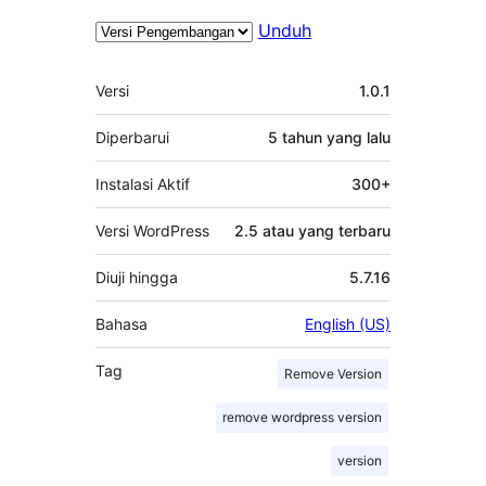
Unduh
Meta
Versi
1.0.1
Diperbarui
5 tahun
yang lalu
Instalasi Aktif
300+
Versi WordPress
2.5 atau yang terbaru
Diuji hingga
5.7.16
Bahasa
English (US)
Tag
Remove Version
remove wordpress version
version