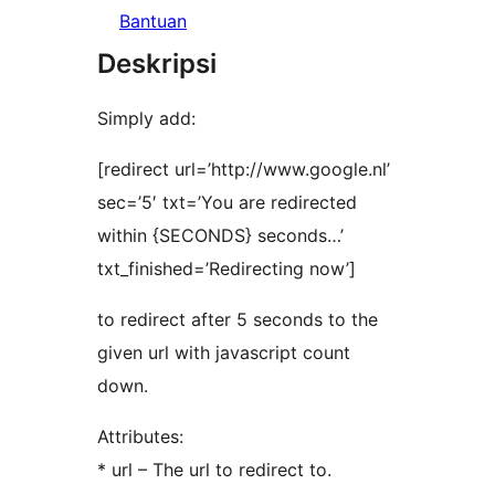
Bantuan
Deskripsi
Simply add:
[redirect url=’http://www.google.nl’
sec=’5′ txt=’You are redirected
within {SECONDS} seconds…’
txt_finished=’Redirecting now’]
to redirect after 5 seconds to the
given url with javascript count
down.
Attributes:
* url – The url to redirect to.