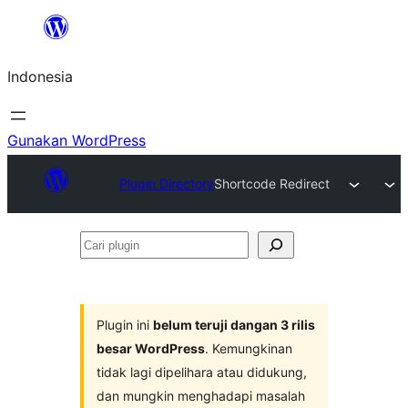
Lewati
ke
Indonesia
konten
Gunakan WordPress
Plugin Directory
Shortcode Redirect
Cari
plugin
Plugin ini
belum teruji dangan 3 rilis
besar WordPress
. Kemungkinan
tidak lagi dipelihara atau didukung,
dan mungkin menghadapi masalah