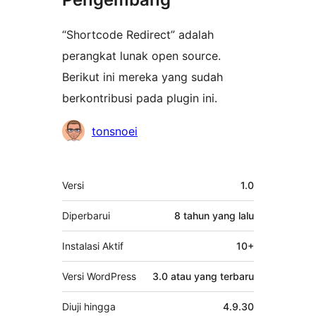
“Shortcode Redirect” adalah
perangkat lunak open source.
Berikut ini mereka yang sudah
berkontribusi pada plugin ini.
Kontributor
tonsnoei
Meta
Versi
1.0
Diperbarui
8 tahun
yang lalu
Instalasi Aktif
10+
Versi WordPress
3.0 atau yang terbaru
Diuji hingga
4.9.30