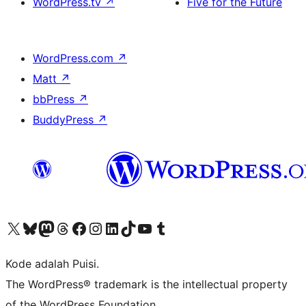
WordPress.tv
↗
Five for the Future
WordPress.com
↗
Matt
↗
bbPress
↗
BuddyPress
↗
Kunjungi akun X (sebelumnya Twitter) kami
Visit our Bluesky account
Kunjungi akun Mastodon kami
Visit our Threads account
Kunjungi halaman Facebook kami
Kunjungi akun Instagram kami
Kunjungi akun LinkedIn kami
Visit our TikTok account
Kunjungi channel YouTube kami
Visit our Tumblr account
Kode adalah Puisi.
The WordPress® trademark is the intellectual property
of the WordPress Foundation.