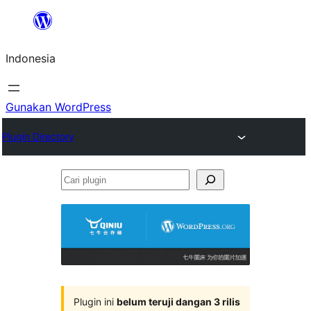
Lewati
ke
Indonesia
konten
Gunakan WordPress
Plugin Directory
Cari
plugin
Plugin ini
belum teruji dangan 3 rilis