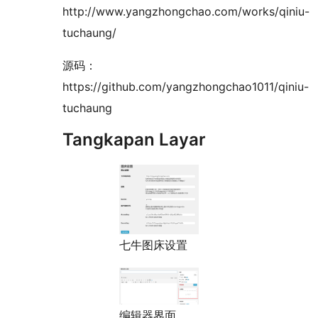
http://www.yangzhongchao.com/works/qiniu-
tuchaung/
源码：
https://github.com/yangzhongchao1011/qiniu-
tuchaung
Tangkapan Layar
七牛图床设置
编辑器界面