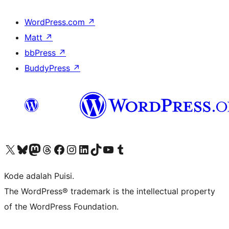
WordPress.com
↗
Matt
↗
bbPress
↗
BuddyPress
↗
Kunjungi akun X (sebelumnya Twitter) kami
Visit our Bluesky account
Kunjungi akun Mastodon kami
Visit our Threads account
Kunjungi halaman Facebook kami
Kunjungi akun Instagram kami
Kunjungi akun LinkedIn kami
Visit our TikTok account
Kunjungi channel YouTube kami
Visit our Tumblr account
Kode adalah Puisi.
The WordPress® trademark is the intellectual property
of the WordPress Foundation.