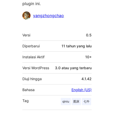
plugin ini.
Kontributor
yangzhongchao
Meta
Versi
0.5
Diperbarui
11 tahun
yang lalu
Instalasi Aktif
10+
Versi WordPress
3.0 atau yang terbaru
Diuji hingga
4.1.42
Bahasa
English (US)
Tag
qiniu
图床
七牛