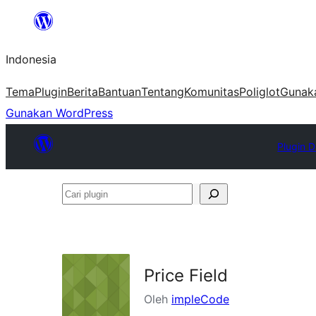
Lewati
ke
Indonesia
konten
Tema
Plugin
Berita
Bantuan
Tentang
Komunitas
Poliglot
Gunak
Gunakan WordPress
Plugin D
Cari
plugin
Price Field
Oleh
impleCode