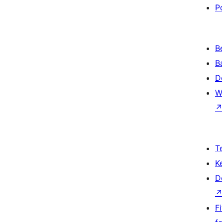
P
B
B
D
W
T
K
D
F