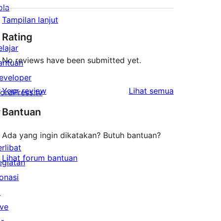
ola
Tampilan lanjut
Rating
elajar
No reviews have been submitted yet.
antuan
eveloper
ulasan
Your review
Lihat semua
ordPress.tv
↗
Bantuan
Ada yang ingin dikatakan? Butuh bantuan?
erlibat
Lihat forum bantuan
egiatan
onasi
↗
ive