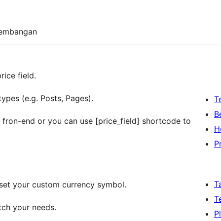
embangan
ice field.
types (e.g. Posts, Pages).
T
B
 fron-end or you can use [price_field] shortcode to
H
P
T
 set your custom currency symbol.
T
tch your needs.
P