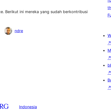
f
t
ce. Berikut ini mereka yang sudah berkontribusi
F
ndre
W
M
b
B
Indonesia