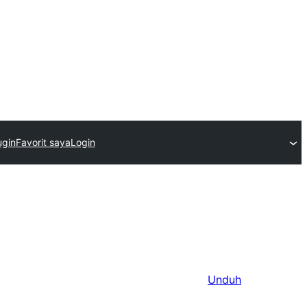
ugin
Favorit saya
Login
Unduh