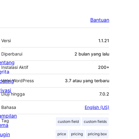
Bantuan
Meta
Versi
1.1.21
Diperbarui
2 bulan
yang lalu
entang
Instalasi Aktif
200+
erita
osting
Versi WordPress
3.7 atau yang terbaru
rivasi
Diuji hingga
7.0.2
Bahasa
English (US)
ampilan
Tag
custom field
custom fields
ema
lugin
price
pricing
pricing box