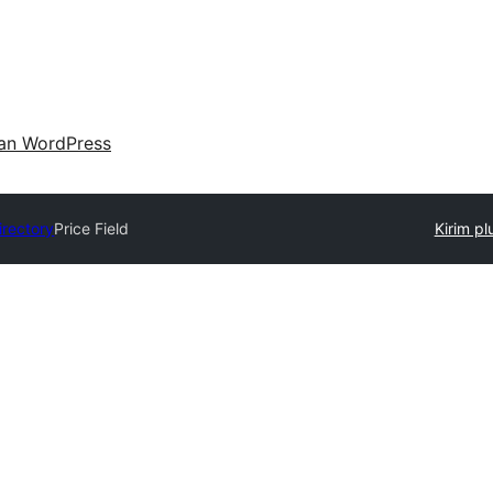
an WordPress
irectory
Price Field
Kirim pl