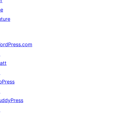
or
he
uture
ordPress.com
↗
att
↗
bPress
↗
uddyPress
↗