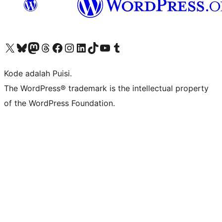
Kunjungi akun X (sebelumnya Twitter) kami
Visit our Bluesky account
Kunjungi akun Mastodon kami
Visit our Threads account
Kunjungi halaman Facebook kami
Kunjungi akun Instagram kami
Kunjungi akun LinkedIn kami
Visit our TikTok account
Kunjungi channel YouTube kami
Visit our Tumblr account
Kode adalah Puisi.
The WordPress® trademark is the intellectual property
of the WordPress Foundation.