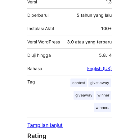
Versi
1.3
Diperbarui
5 tahun
yang lalu
Instalasi Aktif
100+
Versi WordPress
3.0 atau yang terbaru
Diuji hingga
5.8.14
Bahasa
English (US)
Tag
contest
give-away
giveaway
winner
winners
Tampilan lanjut
Rating