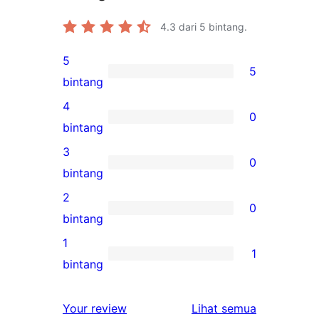
4.3
dari 5 bintang.
5
5
5
bintang
ulasan
4
0
5-
0
bintang
bintang
ulasan
3
0
4-
0
bintang
bintang
ulasan
2
0
3-
0
bintang
bintang
ulasan
1
1
2-
1
bintang
bintang
ulasan
1-
ulasan
Your review
Lihat semua