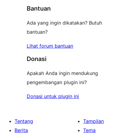
bintang
Bantuan
Ada yang ingin dikatakan? Butuh
bantuan?
Lihat forum bantuan
Donasi
Apakah Anda ingin mendukung
pengembangan plugin ini?
Donasi untuk plugin ini
Tentang
Tampilan
Berita
Tema