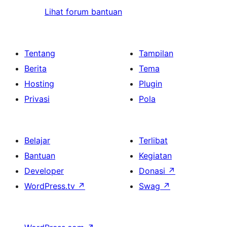
Lihat forum bantuan
Tentang
Tampilan
Berita
Tema
Hosting
Plugin
Privasi
Pola
Belajar
Terlibat
Bantuan
Kegiatan
Developer
Donasi
↗
WordPress.tv
↗
Swag
↗