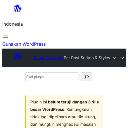
Lewati
ke
Indonesia
konten
Gunakan WordPress
Plugin Directory
Per Post Scripts & Styles
Cari
plugin
Plugin ini
belum teruji dangan 3 rilis
besar WordPress
. Kemungkinan
tidak lagi dipelihara atau didukung,
dan mungkin menghadapi masalah