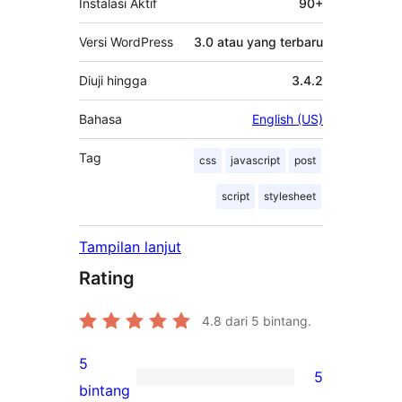
Instalasi Aktif
90+
Versi WordPress
3.0 atau yang terbaru
Diuji hingga
3.4.2
Bahasa
English (US)
Tag
css
javascript
post
script
stylesheet
Tampilan lanjut
Rating
4.8
dari 5 bintang.
5
5
5
bintang