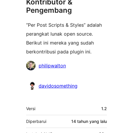
Kontributor &
Pengembang
“Per Post Scripts & Styles” adalah
perangkat lunak open source.
Berikut ini mereka yang sudah
berkontribusi pada plugin ini.
Kontributor
philipwalton
davidosomething
Meta
Versi
1.2
Diperbarui
14 tahun
yang lalu