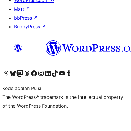
WordPress.com
↗
Matt
↗
bbPress
↗
BuddyPress
↗
Kunjungi akun X (sebelumnya Twitter) kami
Visit our Bluesky account
Kunjungi akun Mastodon kami
Visit our Threads account
Kunjungi halaman Facebook kami
Kunjungi akun Instagram kami
Kunjungi akun LinkedIn kami
Visit our TikTok account
Kunjungi channel YouTube kami
Visit our Tumblr account
Kode adalah Puisi.
The WordPress® trademark is the intellectual property
of the WordPress Foundation.