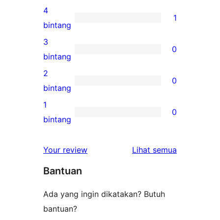
ulasan
4
1
5-
1
bintang
bintang
ulasan
3
0
4-
0
bintang
bintang
ulasan
2
0
3-
0
bintang
bintang
ulasan
1
0
2-
0
bintang
bintang
ulasan
1-
ulasan
Your review
Lihat semua
bintang
Bantuan
Ada yang ingin dikatakan? Butuh
bantuan?