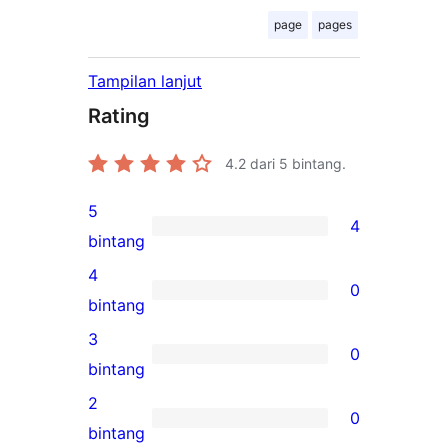
page
pages
Tampilan lanjut
Rating
4.2
dari 5 bintang.
5
4
4
bintang
ulasan
4
0
5-
0
bintang
bintang
ulasan
3
0
4-
0
bintang
bintang
ulasan
2
0
3-
0
bintang