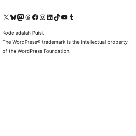
Kunjungi akun X (sebelumnya Twitter) kami
Visit our Bluesky account
Kunjungi akun Mastodon kami
Visit our Threads account
Kunjungi halaman Facebook kami
Kunjungi akun Instagram kami
Kunjungi akun LinkedIn kami
Visit our TikTok account
Kunjungi channel YouTube kami
Visit our Tumblr account
Kode adalah Puisi.
The WordPress® trademark is the intellectual property
of the WordPress Foundation.