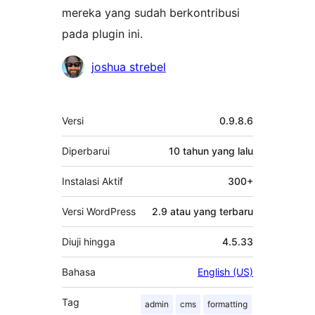
mereka yang sudah berkontribusi
pada plugin ini.
Kontributor
joshua strebel
Meta
Versi
0.9.8.6
Diperbarui
10 tahun
yang lalu
Instalasi Aktif
300+
Versi WordPress
2.9 atau yang terbaru
Diuji hingga
4.5.33
Bahasa
English (US)
Tag
admin
cms
formatting