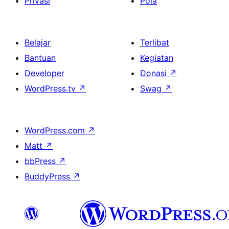
Privasi
Pola
Belajar
Terlibat
Bantuan
Kegiatan
Developer
Donasi
↗
WordPress.tv
↗
Swag
↗
WordPress.com
↗
Matt
↗
bbPress
↗
BuddyPress
↗