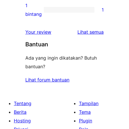
bintang
ulasan
1
1
2-
1
bintang
bintang
ulasan
1-
ulasan
Your review
Lihat semua
bintang
Bantuan
Ada yang ingin dikatakan? Butuh
bantuan?
Lihat forum bantuan
Tentang
Tampilan
Berita
Tema
Hosting
Plugin