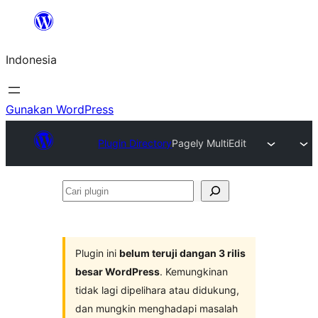
Lewati
ke
Indonesia
konten
Gunakan WordPress
Plugin Directory
Pagely MultiEdit
Cari
plugin
Plugin ini
belum teruji dangan 3 rilis
besar WordPress
. Kemungkinan
tidak lagi dipelihara atau didukung,
dan mungkin menghadapi masalah