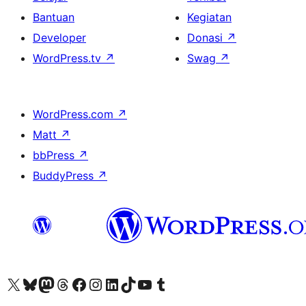
Bantuan
Kegiatan
Developer
Donasi
↗
WordPress.tv
↗
Swag
↗
WordPress.com
↗
Matt
↗
bbPress
↗
BuddyPress
↗
Kunjungi akun X (sebelumnya Twitter) kami
Visit our Bluesky account
Kunjungi akun Mastodon kami
Visit our Threads account
Kunjungi halaman Facebook kami
Kunjungi akun Instagram kami
Kunjungi akun LinkedIn kami
Visit our TikTok account
Kunjungi channel YouTube kami
Visit our Tumblr account