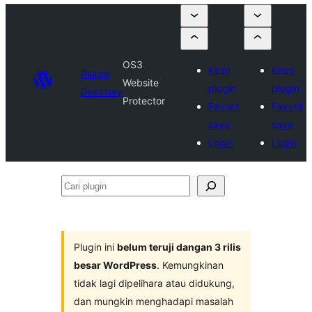
OS3
Kirim
Kirim
Plugin
Website
plugin
plugin
Directory
Protector
Favorit
Favorit
saya
saya
Login
Login
Cari
plugin
Plugin ini
belum teruji dangan 3 rilis
besar WordPress
. Kemungkinan
tidak lagi dipelihara atau didukung,
dan mungkin menghadapi masalah