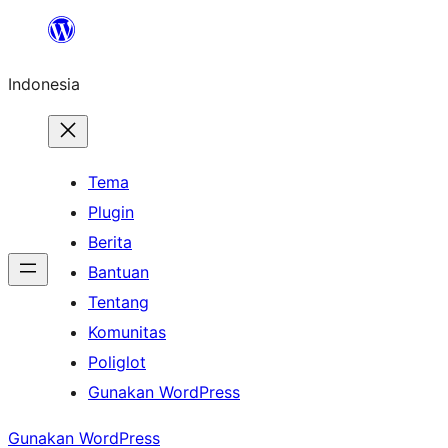
Lewati
ke
Indonesia
konten
Tema
Plugin
Berita
Bantuan
Tentang
Komunitas
Poliglot
Gunakan WordPress
Gunakan WordPress