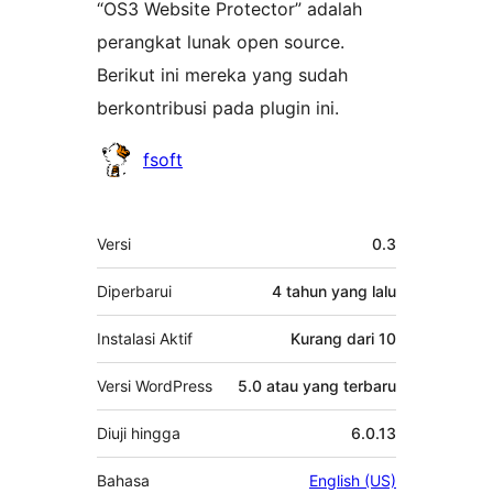
“OS3 Website Protector” adalah
perangkat lunak open source.
Berikut ini mereka yang sudah
berkontribusi pada plugin ini.
Kontributor
fsoft
Meta
Versi
0.3
Diperbarui
4 tahun
yang lalu
Instalasi Aktif
Kurang dari 10
Versi WordPress
5.0 atau yang terbaru
Diuji hingga
6.0.13
Bahasa
English (US)