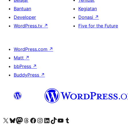
Belajar
Terlibat
Bantuan
Kegiatan
Developer
Donasi
↗
WordPress.tv
↗
Five for the Future
WordPress.com
↗
Matt
↗
bbPress
↗
BuddyPress
↗
Kunjungi akun X (sebelumnya Twitter) kami
Visit our Bluesky account
Kunjungi akun Mastodon kami
Visit our Threads account
Kunjungi halaman Facebook kami
Kunjungi akun Instagram kami
Kunjungi akun LinkedIn kami
Visit our TikTok account
Kunjungi channel YouTube kami
Visit our Tumblr account