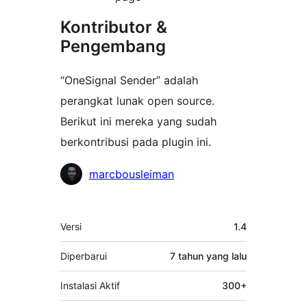
Kontributor &
Pengembang
“OneSignal Sender” adalah
perangkat lunak open source.
Berikut ini mereka yang sudah
berkontribusi pada plugin ini.
Kontributor
marcbousleiman
Meta
Versi
1.4
Diperbarui
7 tahun
yang lalu
Instalasi Aktif
300+