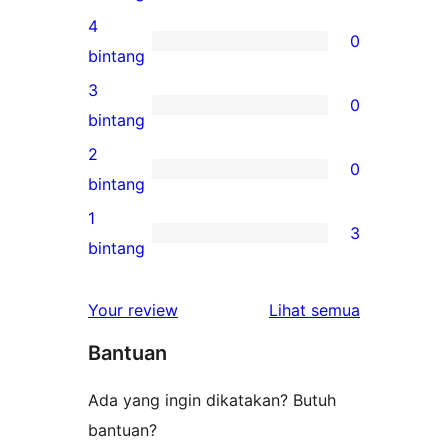
ulasan
4
0
5-
0
bintang
bintang
ulasan
3
0
4-
0
bintang
bintang
ulasan
2
0
3-
0
bintang
bintang
ulasan
1
3
2-
3
bintang
bintang
ulasan
1-
ulasan
Your review
Lihat semua
bintang
Bantuan
Ada yang ingin dikatakan? Butuh
bantuan?