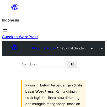
Lewati
ke
Indonesia
konten
Gunakan WordPress
Plugin Directory
OneSignal Sender
Cari
plugin
Plugin ini
belum teruji dangan 3 rilis
besar WordPress
. Kemungkinan
tidak lagi dipelihara atau didukung,
dan mungkin menghadapi masalah