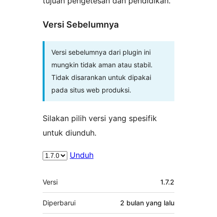
tujuan pengetesan dan pendidikan.
Versi Sebelumnya
Versi sebelumnya dari plugin ini
mungkin tidak aman atau stabil.
Tidak disarankan untuk dipakai
pada situs web produksi.
Silakan pilih versi yang spesifik
untuk diunduh.
Unduh
Meta
Versi
1.7.2
Diperbarui
2 bulan
yang lalu