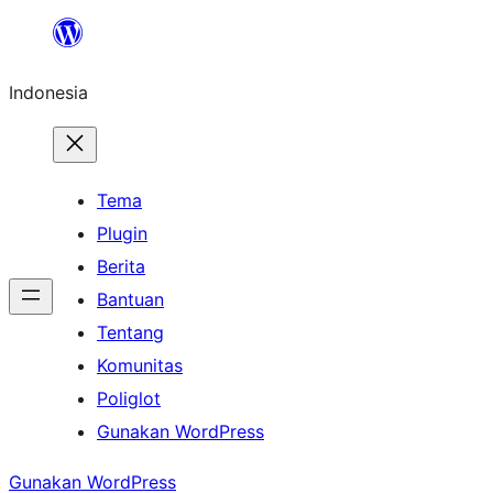
Lewati
ke
Indonesia
konten
Tema
Plugin
Berita
Bantuan
Tentang
Komunitas
Poliglot
Gunakan WordPress
Gunakan WordPress