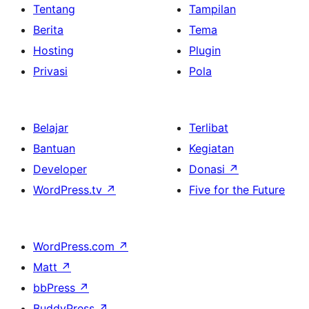
Tentang
Tampilan
Berita
Tema
Hosting
Plugin
Privasi
Pola
Belajar
Terlibat
Bantuan
Kegiatan
Developer
Donasi
↗
WordPress.tv
↗
Five for the Future
WordPress.com
↗
Matt
↗
bbPress
↗
BuddyPress
↗