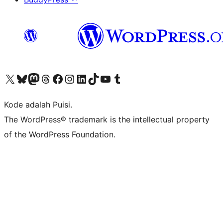
Kunjungi akun X (sebelumnya Twitter) kami
Visit our Bluesky account
Kunjungi akun Mastodon kami
Visit our Threads account
Kunjungi halaman Facebook kami
Kunjungi akun Instagram kami
Kunjungi akun LinkedIn kami
Visit our TikTok account
Kunjungi channel YouTube kami
Visit our Tumblr account
Kode adalah Puisi.
The WordPress® trademark is the intellectual property
of the WordPress Foundation.