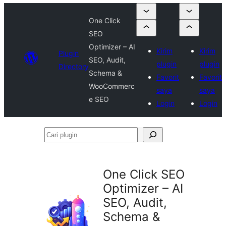
One Click
SEO
Optimizer – AI
Kirim
Kirim
Plugin
SEO, Audit,
plugin
plugin
Directory
Schema &
Favorit
Favorit
WooCommerc
saya
saya
e SEO
Login
Login
Cari
plugin
One Click SEO
Optimizer – AI
SEO, Audit,
Schema &