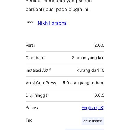
Berikut ini mereka yang sudah
berkontribusi pada plugin ini.
Kontributor
Nikhil prabha
Meta
Versi
2.0.0
Diperbarui
2 tahun
yang lalu
Instalasi Aktif
Kurang dari 10
Versi WordPress
5.0 atau yang terbaru
Diuji hingga
6.6.5
Bahasa
English (US)
Tag
child theme