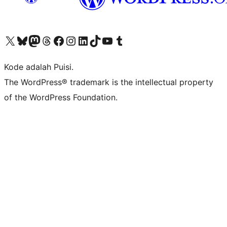
Kunjungi akun X (sebelumnya Twitter) kami
Visit our Bluesky account
Kunjungi akun Mastodon kami
Visit our Threads account
Kunjungi halaman Facebook kami
Kunjungi akun Instagram kami
Kunjungi akun LinkedIn kami
Visit our TikTok account
Kunjungi channel YouTube kami
Visit our Tumblr account
Kode adalah Puisi.
The WordPress® trademark is the intellectual property
of the WordPress Foundation.