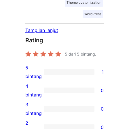
Theme customization
WordPress
Tampilan lanjut
Rating
5
dari 5 bintang.
5
1
1
bintang
ulasan
4
0
5-
0
bintang
bintang
ulasan
3
0
4-
0
bintang
bintang
ulasan
2
0