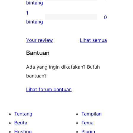
3-
0
bintang
bintang
ulasan
1
0
2-
0
bintang
bintang
ulasan
1-
ulasan
Your review
Lihat semua
bintang
Bantuan
Ada yang ingin dikatakan? Butuh
bantuan?
Lihat forum bantuan
Tentang
Tampilan
Berita
Tema
Hosting
Plugin