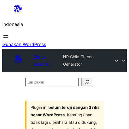
Lewati
ke
Indonesia
konten
Gunakan WordPress
Plugin
NP Child Theme
Directory
Generator
Cari
plugin
Plugin ini
belum teruji dangan 3 rilis
besar WordPress
. Kemungkinan
tidak lagi dipelihara atau didukung,