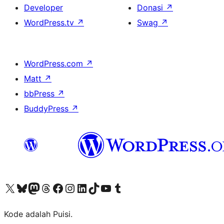
Developer
Donasi
↗
WordPress.tv
↗
Swag
↗
WordPress.com
↗
Matt
↗
bbPress
↗
BuddyPress
↗
Kunjungi akun X (sebelumnya Twitter) kami
Visit our Bluesky account
Kunjungi akun Mastodon kami
Visit our Threads account
Kunjungi halaman Facebook kami
Kunjungi akun Instagram kami
Kunjungi akun LinkedIn kami
Visit our TikTok account
Kunjungi channel YouTube kami
Visit our Tumblr account
Kode adalah Puisi.