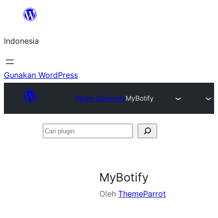
Lewati
ke
Indonesia
konten
Gunakan WordPress
Plugin Directory
MyBotify
Cari
plugin
MyBotify
Oleh
ThemeParrot