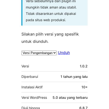
Versi sebelumnya dari plugin ini
mungkin tidak aman atau stabil.
Tidak disarankan untuk dipakai
pada situs web produksi.
Silakan pilih versi yang spesifik
untuk diunduh.
Unduh
Meta
Versi
1.0.2
Diperbarui
1 tahun
yang lalu
Instalasi Aktif
10+
Versi WordPress
5.0 atau yang terbaru
Diuji hingga
6.8.7