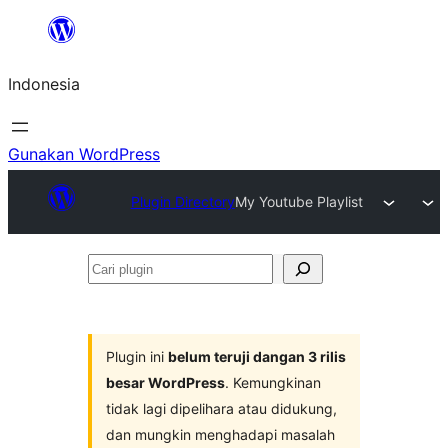
Lewati
ke
Indonesia
konten
Gunakan WordPress
Plugin Directory
My Youtube Playlist
Cari
plugin
Plugin ini
belum teruji dangan 3 rilis
besar WordPress
. Kemungkinan
tidak lagi dipelihara atau didukung,
dan mungkin menghadapi masalah