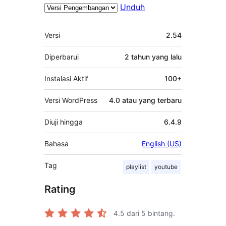
Unduh
Meta
Versi
2.54
Diperbarui
2 tahun
yang lalu
Instalasi Aktif
100+
Versi WordPress
4.0 atau yang terbaru
Diuji hingga
6.4.9
Bahasa
English (US)
Tag
playlist
youtube
Rating
4.5
dari 5 bintang.