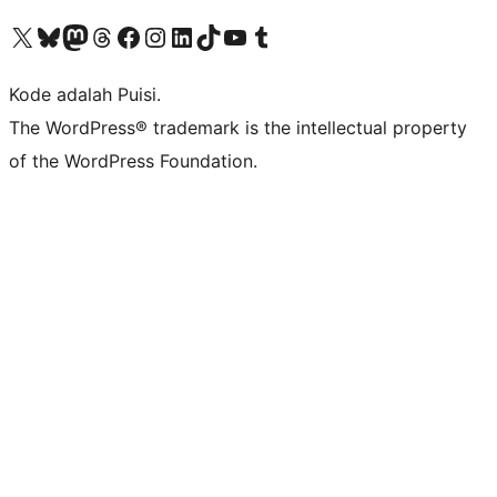
Kunjungi akun X (sebelumnya Twitter) kami
Visit our Bluesky account
Kunjungi akun Mastodon kami
Visit our Threads account
Kunjungi halaman Facebook kami
Kunjungi akun Instagram kami
Kunjungi akun LinkedIn kami
Visit our TikTok account
Kunjungi channel YouTube kami
Visit our Tumblr account
Kode adalah Puisi.
The WordPress® trademark is the intellectual property
of the WordPress Foundation.