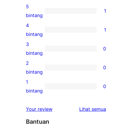
5
1
1
bintang
ulasan
4
1
5-
1
bintang
bintang
ulasan
3
0
4-
0
bintang
bintang
ulasan
2
0
3-
0
bintang
bintang
ulasan
1
0
2-
0
bintang
bintang
ulasan
1-
ulasan
Your review
Lihat semua
bintang
Bantuan