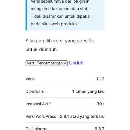
Versi sebelumnya dari plugin ini
mungkin tidak aman atau stabil.
Tidak disarankan untuk dipakai
pada situs web produksi.
Silakan pilih versi yang spesifik
untuk diunduh.
Unduh
Meta
Versi
1.1.2
Diperbarui
1 tahun
yang lalu
Instalasi Aktif
30+
Versi WordPress
5.8.1 atau yang terbaru
Diuji hingga
6.8.7