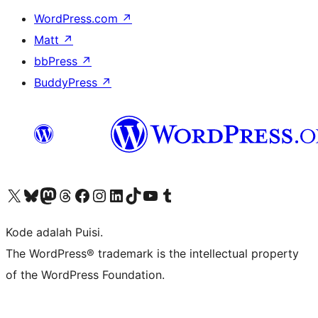
WordPress.com
↗
Matt
↗
bbPress
↗
BuddyPress
↗
Kunjungi akun X (sebelumnya Twitter) kami
Visit our Bluesky account
Kunjungi akun Mastodon kami
Visit our Threads account
Kunjungi halaman Facebook kami
Kunjungi akun Instagram kami
Kunjungi akun LinkedIn kami
Visit our TikTok account
Kunjungi channel YouTube kami
Visit our Tumblr account
Kode adalah Puisi.
The WordPress® trademark is the intellectual property
of the WordPress Foundation.