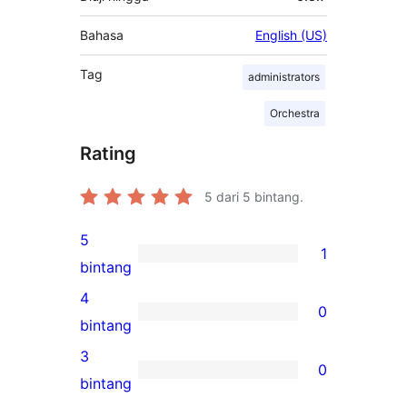
Bahasa
English (US)
Tag
administrators
Orchestra
Rating
5
dari 5 bintang.
5
1
1
bintang
ulasan
4
0
5-
0
bintang
bintang
ulasan
3
0
4-
0
bintang
bintang