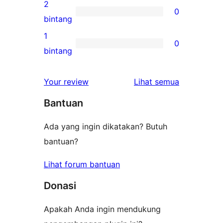
ulasan
2
0
3-
0
bintang
bintang
ulasan
1
0
2-
0
bintang
bintang
ulasan
1-
ulasan
Your review
Lihat semua
bintang
Bantuan
Ada yang ingin dikatakan? Butuh
bantuan?
Lihat forum bantuan
Donasi
Apakah Anda ingin mendukung