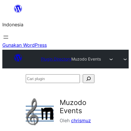
Lewati
ke
Indonesia
konten
Gunakan WordPress
Plugin Directory
Muzodo Events
Cari
plugin
Muzodo
Events
Oleh
chrismuz