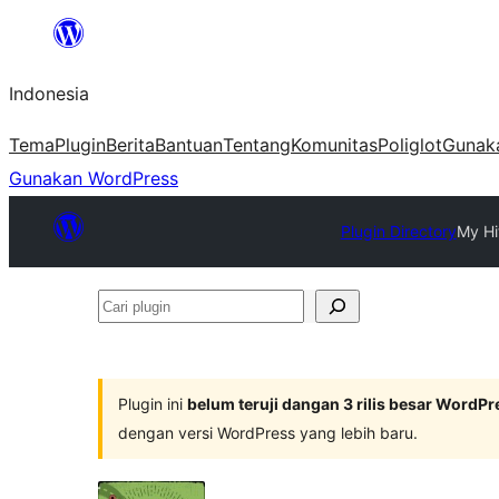
Lewati
ke
Indonesia
konten
Tema
Plugin
Berita
Bantuan
Tentang
Komunitas
Poliglot
Gunak
Gunakan WordPress
Plugin Directory
My Hi
Cari
plugin
Plugin ini
belum teruji dangan 3 rilis besar WordPr
dengan versi WordPress yang lebih baru.