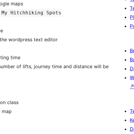
oogle maps
T
p
My Hitchhiking Spots
P
P
te
 the wordpress text editor
B
ting time
B
number of lifts, journey time and distance will be
D
W
ion class
T
ne map
K
D