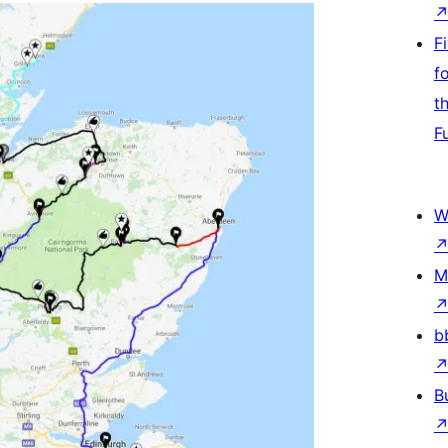
F
f
t
F
W
M
b
B