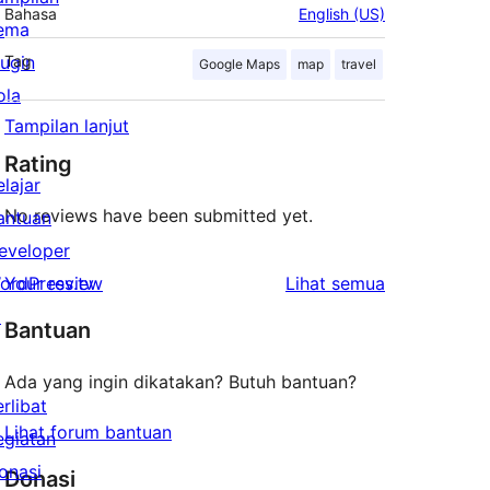
Bahasa
English (US)
ema
lugin
Tag
Google Maps
map
travel
ola
Tampilan lanjut
Rating
elajar
No reviews have been submitted yet.
antuan
eveloper
ulasan
ordPress.tv
Your review
Lihat semua
↗
Bantuan
Ada yang ingin dikatakan? Butuh bantuan?
erlibat
Lihat forum bantuan
egiatan
onasi
Donasi