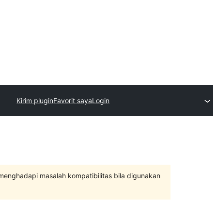
Kirim plugin
Favorit saya
Login
 menghadapi masalah kompatibilitas bila digunakan