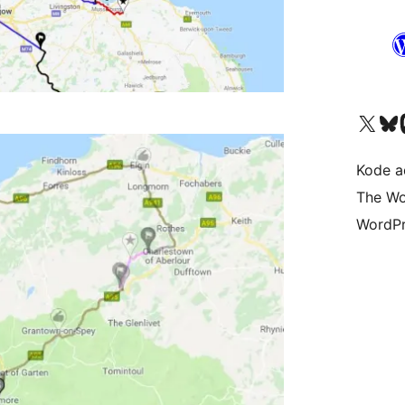
Kunjungi akun X (sebelumnya Twitter) kami
Visit ou
Kun
Kode ad
The Wo
WordPr