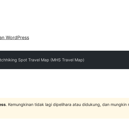
an WordPress
tchhiking Spot Travel Map (MHS Travel Map)
ess
. Kemungkinan tidak lagi dipelihara atau didukung, dan mungkin