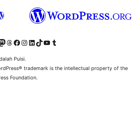
r Bluesky account
jungi akun Mastodon kami
Visit our Threads account
Kunjungi halaman Facebook kami
Kunjungi akun Instagram kami
Kunjungi akun LinkedIn kami
Visit our TikTok account
Kunjungi channel YouTube kami
Visit our Tumblr account
alah Puisi.
rdPress® trademark is the intellectual property of the
ess Foundation.