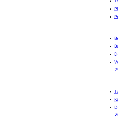
T
P
P
B
B
D
W
T
K
D