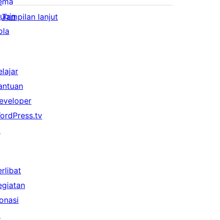
ema
lugin
Tampilan lanjut
ola
elajar
antuan
eveloper
ordPress.tv
↗
erlibat
egiatan
onasi
↗