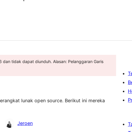
026 dan tidak dapat diunduh. Alasan: Pelanggaran Garis
T
B
H
P
rangkat lunak open source. Berikut ini mereka
Jeroen
T