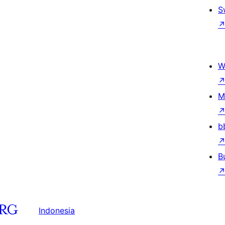
S
W
M
b
B
Indonesia