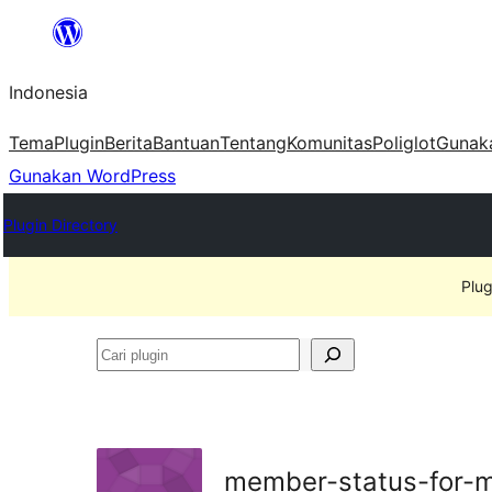
Lewati
ke
Indonesia
konten
Tema
Plugin
Berita
Bantuan
Tentang
Komunitas
Poliglot
Gunak
Gunakan WordPress
Plugin Directory
Plug
Cari
plugin
member-status-for-