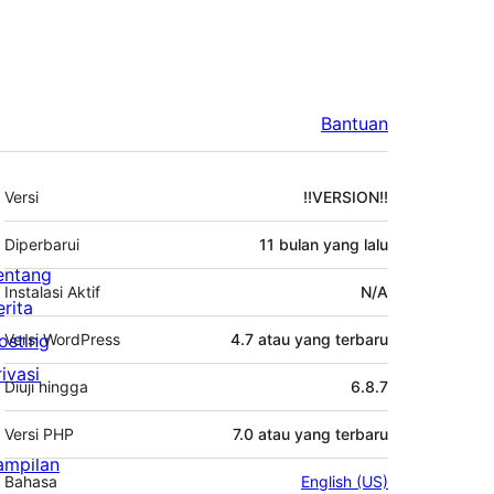
Bantuan
Meta
Versi
!!VERSION!!
Diperbarui
11 bulan
yang lalu
entang
Instalasi Aktif
N/A
erita
osting
Versi WordPress
4.7 atau yang terbaru
rivasi
Diuji hingga
6.8.7
Versi PHP
7.0 atau yang terbaru
ampilan
Bahasa
English (US)