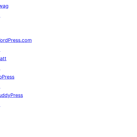
wag
↗
ordPress.com
↗
att
↗
bPress
↗
uddyPress
↗