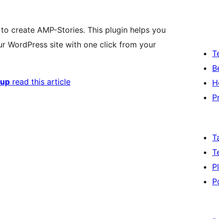
 to create AMP-Stories. This plugin helps you
ur WordPress site with one click from your
T
B
tup
read this article
H
P
T
T
P
P