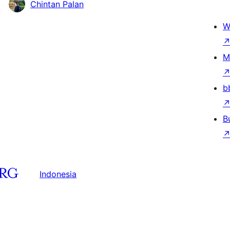
Chintan Palan
W
M
b
B
Indonesia