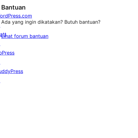
bintang
Bantuan
ordPress.com
Ada yang ingin dikatakan? Butuh bantuan?
↗
att
Lihat forum bantuan
↗
bPress
↗
uddyPress
↗