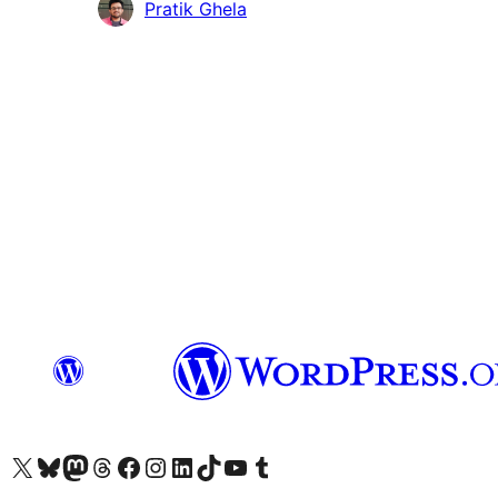
Kontributor
Pratik Ghela
Kunjungi akun X (sebelumnya Twitter) kami
Visit our Bluesky account
Kunjungi akun Mastodon kami
Visit our Threads account
Kunjungi halaman Facebook kami
Kunjungi akun Instagram kami
Kunjungi akun LinkedIn kami
Visit our TikTok account
Kunjungi channel YouTube kami
Visit our Tumblr account