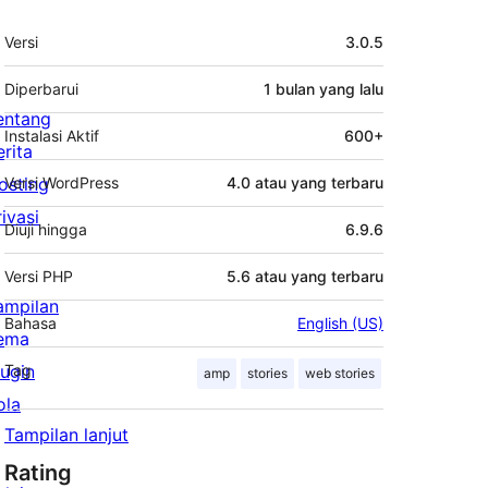
Meta
Versi
3.0.5
Diperbarui
1 bulan
yang lalu
entang
Instalasi Aktif
600+
erita
osting
Versi WordPress
4.0 atau yang terbaru
rivasi
Diuji hingga
6.9.6
Versi PHP
5.6 atau yang terbaru
ampilan
Bahasa
English (US)
ema
lugin
Tag
amp
stories
web stories
ola
Tampilan lanjut
Rating