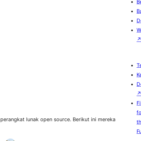
B
B
D
W
T
K
D
F
f
perangkat lunak open source. Berikut ini mereka
t
F