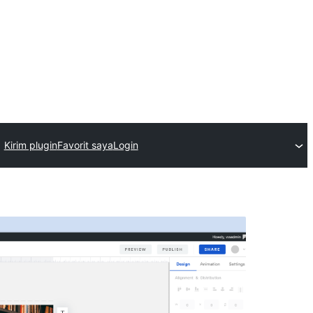
Kirim plugin
Favorit saya
Login