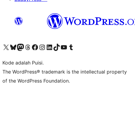
Kunjungi akun X (sebelumnya Twitter) kami
Visit our Bluesky account
Kunjungi akun Mastodon kami
Visit our Threads account
Kunjungi halaman Facebook kami
Kunjungi akun Instagram kami
Kunjungi akun LinkedIn kami
Visit our TikTok account
Kunjungi channel YouTube kami
Visit our Tumblr account
Kode adalah Puisi.
The WordPress® trademark is the intellectual property
of the WordPress Foundation.