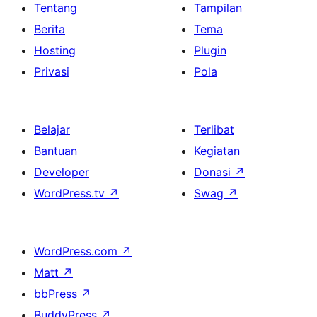
Tentang
Tampilan
Berita
Tema
Hosting
Plugin
Privasi
Pola
Belajar
Terlibat
Bantuan
Kegiatan
Developer
Donasi
↗
WordPress.tv
↗
Swag
↗
WordPress.com
↗
Matt
↗
bbPress
↗
BuddyPress
↗