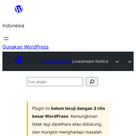
Lewati
ke
Indonesia
konten
Gunakan WordPress
Plugin Directory
Livestream Notice
Cari
plugin
Plugin ini
belum teruji dangan 3 rilis
besar WordPress
. Kemungkinan
tidak lagi dipelihara atau didukung,
dan mungkin menghadapi masalah