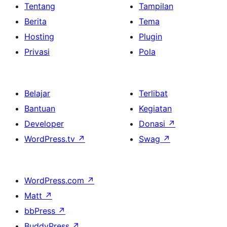
Tentang
Tampilan
Berita
Tema
Hosting
Plugin
Privasi
Pola
Belajar
Terlibat
Bantuan
Kegiatan
Developer
Donasi
↗
WordPress.tv
↗
Swag
↗
WordPress.com
↗
Matt
↗
bbPress
↗
BuddyPress
↗