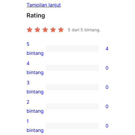
Tampilan lanjut
Rating
5
dari 5 bintang.
5
4
4
bintang
ulasan
4
0
5-
0
bintang
bintang
ulasan
3
0
4-
0
bintang
bintang
ulasan
2
0
3-
0
bintang
bintang
ulasan
1
0
2-
0
bintang