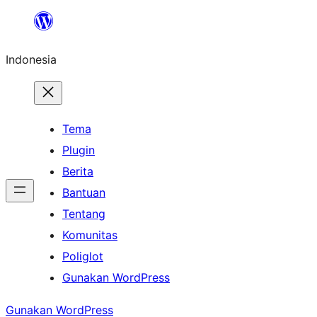
Lewati
ke
Indonesia
konten
Tema
Plugin
Berita
Bantuan
Tentang
Komunitas
Poliglot
Gunakan WordPress
Gunakan WordPress