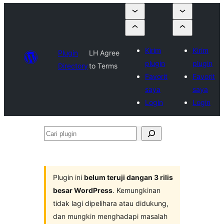
Kirim
Kirim
Plugin
LH Agree
plugin
plugin
Directory
to Terms
Favorit
Favorit
saya
saya
Login
Login
Cari
plugin
Plugin ini
belum teruji dangan 3 rilis
besar WordPress
. Kemungkinan
tidak lagi dipelihara atau didukung,
dan mungkin menghadapi masalah