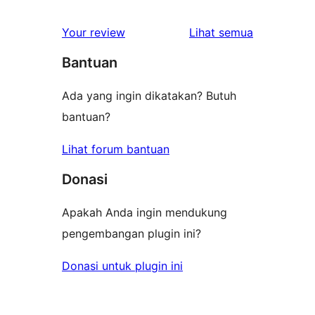
bintang
ulasan
1-
ulasan
Your review
Lihat semua
bintang
Bantuan
Ada yang ingin dikatakan? Butuh
bantuan?
Lihat forum bantuan
Donasi
Apakah Anda ingin mendukung
pengembangan plugin ini?
Donasi untuk plugin ini