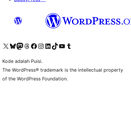
Kunjungi akun X (sebelumnya Twitter) kami
Visit our Bluesky account
Kunjungi akun Mastodon kami
Visit our Threads account
Kunjungi halaman Facebook kami
Kunjungi akun Instagram kami
Kunjungi akun LinkedIn kami
Visit our TikTok account
Kunjungi channel YouTube kami
Visit our Tumblr account
Kode adalah Puisi.
The WordPress® trademark is the intellectual property
of the WordPress Foundation.