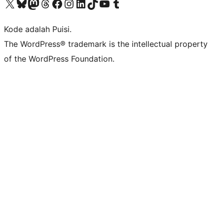
Kunjungi akun X (sebelumnya Twitter) kami
Visit our Bluesky account
Kunjungi akun Mastodon kami
Visit our Threads account
Kunjungi halaman Facebook kami
Kunjungi akun Instagram kami
Kunjungi akun LinkedIn kami
Visit our TikTok account
Kunjungi channel YouTube kami
Visit our Tumblr account
Kode adalah Puisi.
The WordPress® trademark is the intellectual property
of the WordPress Foundation.