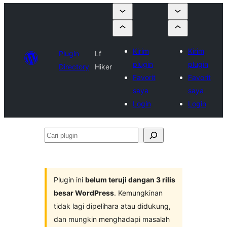
Kirim
Kirim
Plugin
Lf
plugin
plugin
Directory
Hiker
Favorit
Favorit
saya
saya
Login
Login
Cari
plugin
Plugin ini
belum teruji dangan 3 rilis
besar WordPress
. Kemungkinan
tidak lagi dipelihara atau didukung,
dan mungkin menghadapi masalah