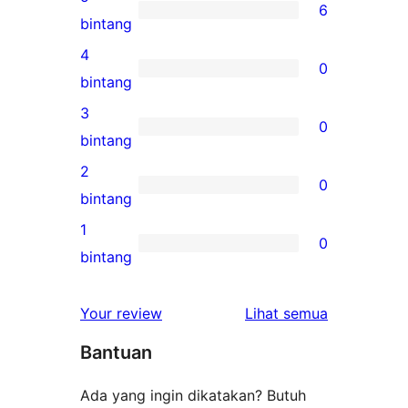
6
6
bintang
ulasan
4
0
5-
0
bintang
bintang
ulasan
3
0
4-
0
bintang
bintang
ulasan
2
0
3-
0
bintang
bintang
ulasan
1
0
2-
0
bintang
bintang
ulasan
1-
ulasan
Your review
Lihat semua
bintang
Bantuan
Ada yang ingin dikatakan? Butuh