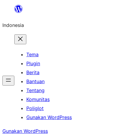
Lewati
ke
Indonesia
konten
Tema
Plugin
Berita
Bantuan
Tentang
Komunitas
Poliglot
Gunakan WordPress
Gunakan WordPress