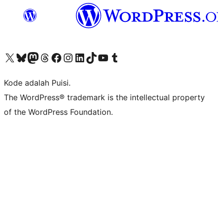
Kunjungi akun X (sebelumnya Twitter) kami
Visit our Bluesky account
Kunjungi akun Mastodon kami
Visit our Threads account
Kunjungi halaman Facebook kami
Kunjungi akun Instagram kami
Kunjungi akun LinkedIn kami
Visit our TikTok account
Kunjungi channel YouTube kami
Visit our Tumblr account
Kode adalah Puisi.
The WordPress® trademark is the intellectual property
of the WordPress Foundation.