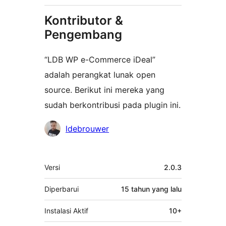
Kontributor &
Pengembang
“LDB WP e-Commerce iDeal”
adalah perangkat lunak open
source. Berikut ini mereka yang
sudah berkontribusi pada plugin ini.
Kontributor
ldebrouwer
Meta
Versi
2.0.3
Diperbarui
15 tahun
yang lalu
Instalasi Aktif
10+