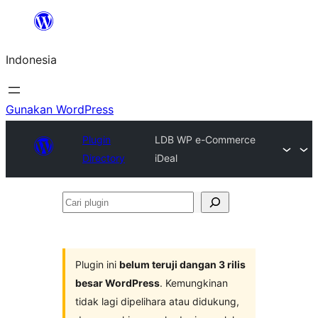
Lewati
ke
Indonesia
konten
Gunakan WordPress
Plugin
LDB WP e-Commerce
Directory
iDeal
Cari
plugin
Plugin ini
belum teruji dangan 3 rilis
besar WordPress
. Kemungkinan
tidak lagi dipelihara atau didukung,