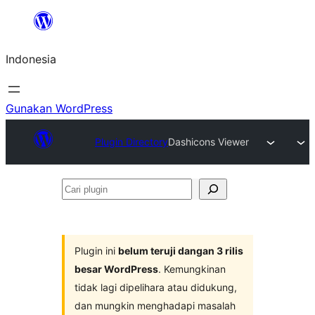
Lewati
ke
Indonesia
konten
Gunakan WordPress
Plugin Directory
Dashicons Viewer
Cari
plugin
Plugin ini
belum teruji dangan 3 rilis
besar WordPress
. Kemungkinan
tidak lagi dipelihara atau didukung,
dan mungkin menghadapi masalah