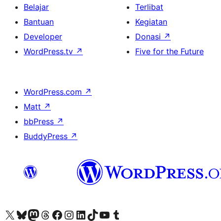
Belajar
Terlibat
Bantuan
Kegiatan
Developer
Donasi
↗
WordPress.tv
↗
Five for the Future
WordPress.com
↗
Matt
↗
bbPress
↗
BuddyPress
↗
Kunjungi akun X (sebelumnya Twitter) kami
Visit our Bluesky account
Kunjungi akun Mastodon kami
Visit our Threads account
Kunjungi halaman Facebook kami
Kunjungi akun Instagram kami
Kunjungi akun LinkedIn kami
Visit our TikTok account
Kunjungi channel YouTube kami
Visit our Tumblr account