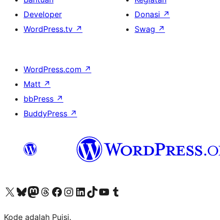
Developer
Donasi
↗
WordPress.tv
↗
Swag
↗
WordPress.com
↗
Matt
↗
bbPress
↗
BuddyPress
↗
Kunjungi akun X (sebelumnya Twitter) kami
Visit our Bluesky account
Kunjungi akun Mastodon kami
Visit our Threads account
Kunjungi halaman Facebook kami
Kunjungi akun Instagram kami
Kunjungi akun LinkedIn kami
Visit our TikTok account
Kunjungi channel YouTube kami
Visit our Tumblr account
Kode adalah Puisi.