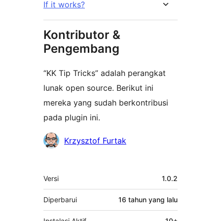
If it works?
Kontributor &
Pengembang
“KK Tip Tricks” adalah perangkat
lunak open source. Berikut ini
mereka yang sudah berkontribusi
pada plugin ini.
Kontributor
Krzysztof Furtak
Meta
Versi
1.0.2
Diperbarui
16 tahun
yang lalu
Instalasi Aktif
10+