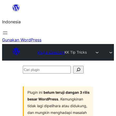
Lewati
ke
Indonesia
konten
Gunakan WordPress
Plugin Directory
KK Tip Tricks
Cari
plugin
Plugin ini
belum teruji dangan 3 rilis
besar WordPress
. Kemungkinan
tidak lagi dipelihara atau didukung,
dan mungkin menghadapi masalah