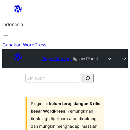
Lewati
ke
Indonesia
konten
Gunakan WordPress
Plugin Directory
Jigsaw Planet
Cari
plugin
Plugin ini
belum teruji dangan 3 rilis
besar WordPress
. Kemungkinan
tidak lagi dipelihara atau didukung,
dan mungkin menghadapi masalah