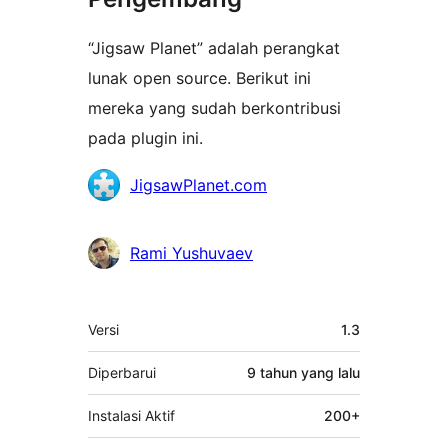
“Jigsaw Planet” adalah perangkat
lunak open source. Berikut ini
mereka yang sudah berkontribusi
pada plugin ini.
Kontributor
JigsawPlanet.com
Rami Yushuvaev
Meta
Versi
1.3
Diperbarui
9 tahun
yang lalu
Instalasi Aktif
200+