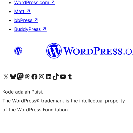
WordPress.com
↗
Matt
↗
bbPress
↗
BuddyPress
↗
Kunjungi akun X (sebelumnya Twitter) kami
Visit our Bluesky account
Kunjungi akun Mastodon kami
Visit our Threads account
Kunjungi halaman Facebook kami
Kunjungi akun Instagram kami
Kunjungi akun LinkedIn kami
Visit our TikTok account
Kunjungi channel YouTube kami
Visit our Tumblr account
Kode adalah Puisi.
The WordPress® trademark is the intellectual property
of the WordPress Foundation.