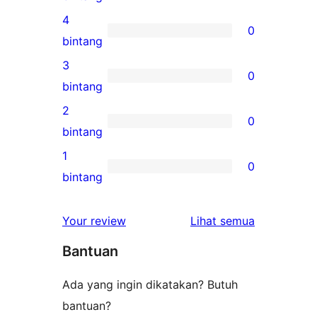
ulasan
4
0
5-
0
bintang
bintang
ulasan
3
0
4-
0
bintang
bintang
ulasan
2
0
3-
0
bintang
bintang
ulasan
1
0
2-
0
bintang
bintang
ulasan
1-
ulasan
Your review
Lihat semua
bintang
Bantuan
Ada yang ingin dikatakan? Butuh
bantuan?