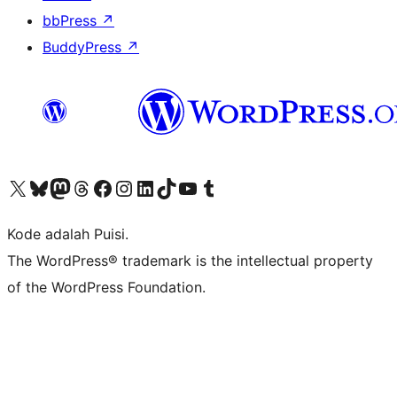
bbPress
↗
BuddyPress
↗
Kunjungi akun X (sebelumnya Twitter) kami
Visit our Bluesky account
Kunjungi akun Mastodon kami
Visit our Threads account
Kunjungi halaman Facebook kami
Kunjungi akun Instagram kami
Kunjungi akun LinkedIn kami
Visit our TikTok account
Kunjungi channel YouTube kami
Visit our Tumblr account
Kode adalah Puisi.
The WordPress® trademark is the intellectual property
of the WordPress Foundation.