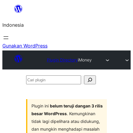
Lewati
ke
Indonesia
konten
Gunakan WordPress
Plugin Directory
iMoney
Cari
plugin
Plugin ini
belum teruji dangan 3 rilis
besar WordPress
. Kemungkinan
tidak lagi dipelihara atau didukung,
dan mungkin menghadapi masalah