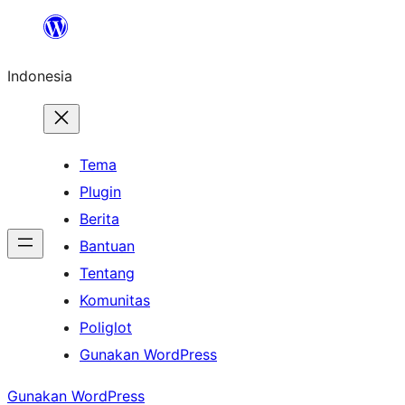
Lewati
ke
Indonesia
konten
Tema
Plugin
Berita
Bantuan
Tentang
Komunitas
Poliglot
Gunakan WordPress
Gunakan WordPress