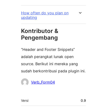
How often do you plan on
updating
Kontributor &
Pengembang
“Header and Footer Snippets”
adalah perangkat lunak open
source. Berikut ini mereka yang
sudah berkontribusi pada plugin ini.
Kontributor
Verb_Form04
Meta
Versi
0.9