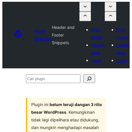
Header and
Kirim
Kirim
Plugin
Footer
plugin
plugin
Directory
Snippets
Favorit
Favorit
saya
saya
Login
Login
Cari
plugin
Plugin ini
belum teruji dangan 3 rilis
besar WordPress
. Kemungkinan
tidak lagi dipelihara atau didukung,
dan mungkin menghadapi masalah