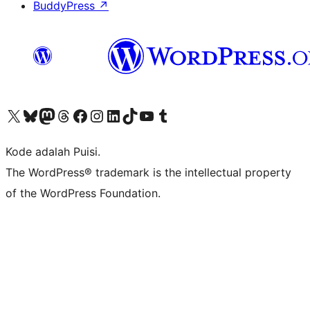
BuddyPress
↗
Kunjungi akun X (sebelumnya Twitter) kami
Visit our Bluesky account
Kunjungi akun Mastodon kami
Visit our Threads account
Kunjungi halaman Facebook kami
Kunjungi akun Instagram kami
Kunjungi akun LinkedIn kami
Visit our TikTok account
Kunjungi channel YouTube kami
Visit our Tumblr account
Kode adalah Puisi.
The WordPress® trademark is the intellectual property
of the WordPress Foundation.