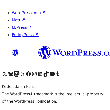
WordPress.com
↗
Matt
↗
bbPress
↗
BuddyPress
↗
Kunjungi akun X (sebelumnya Twitter) kami
Visit our Bluesky account
Kunjungi akun Mastodon kami
Visit our Threads account
Kunjungi halaman Facebook kami
Kunjungi akun Instagram kami
Kunjungi akun LinkedIn kami
Visit our TikTok account
Kunjungi channel YouTube kami
Visit our Tumblr account
Kode adalah Puisi.
The WordPress® trademark is the intellectual property
of the WordPress Foundation.