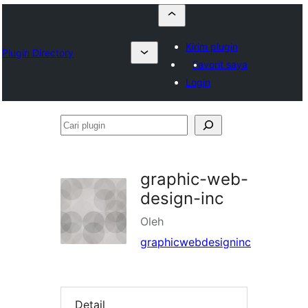
Kirim plugin
Plugin Directory
Favorit saya
Login
Cari
plugin
graphic-web-
design-inc
Oleh
graphicwebdesigninc
Detail