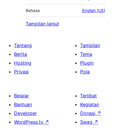
Bahasa
English (US)
Tampilan lanjut
Tentang
Tampilan
Berita
Tema
Hosting
Plugin
Privasi
Pola
Belajar
Terlibat
Bantuan
Kegiatan
Developer
Donasi
↗
WordPress.tv
↗
Swag
↗