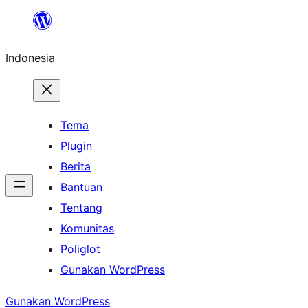
Lewati
ke
Indonesia
konten
Tema
Plugin
Berita
Bantuan
Tentang
Komunitas
Poliglot
Gunakan WordPress
Gunakan WordPress