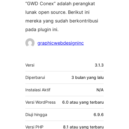
“GWD Conex” adalah perangkat
lunak open source. Berikut ini
mereka yang sudah berkontribusi
pada plugin ini.
Kontributor
graphicwebdesigninc
Meta
Versi
3.1.3
Diperbarui
3 bulan
yang lalu
Instalasi Aktif
N/A
Versi WordPress
6.0 atau yang terbaru
Diuji hingga
6.9.6
Versi PHP
8.1 atau yang terbaru