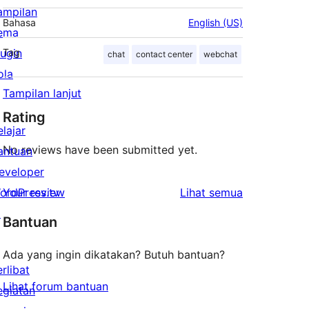
ampilan
Bahasa
English (US)
ema
lugin
Tag
chat
contact center
webchat
ola
Tampilan lanjut
Rating
elajar
No reviews have been submitted yet.
antuan
eveloper
ulasan
ordPress.tv
Your review
Lihat semua
↗
Bantuan
Ada yang ingin dikatakan? Butuh bantuan?
erlibat
Lihat forum bantuan
egiatan