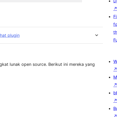
D
F
f
t
hat plugin
F
W
kat lunak open source. Berikut ini mereka yang
M
b
B