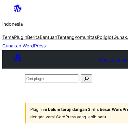
Lewati
ke
Indonesia
konten
Tema
Plugin
Berita
Bantuan
Tentang
Komunitas
Poliglot
Gunak
Gunakan WordPress
Plugin Director
Cari
plugin
Plugin ini
belum teruji dangan 3 rilis besar WordPr
dengan versi WordPress yang lebih baru.