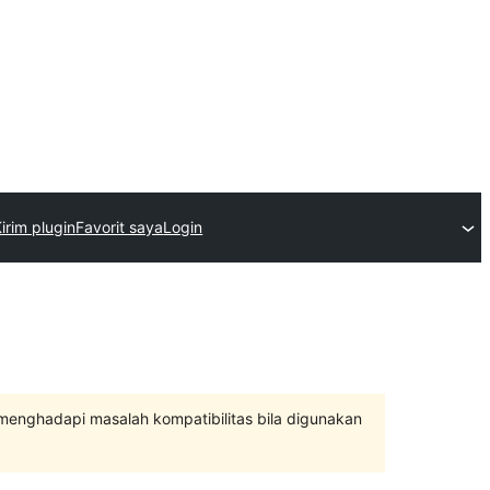
irim plugin
Favorit saya
Login
 menghadapi masalah kompatibilitas bila digunakan