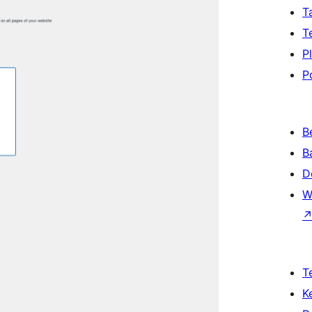
T
T
P
P
B
B
D
W
T
K