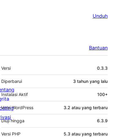
Unduh
Bantuan
Meta
Versi
0.3.3
Diperbarui
3 tahun
yang lalu
entang
Instalasi Aktif
100+
erita
osting
Versi WordPress
3.2 atau yang terbaru
rivasi
Diuji hingga
6.3.9
Versi PHP
5.3 atau yang terbaru