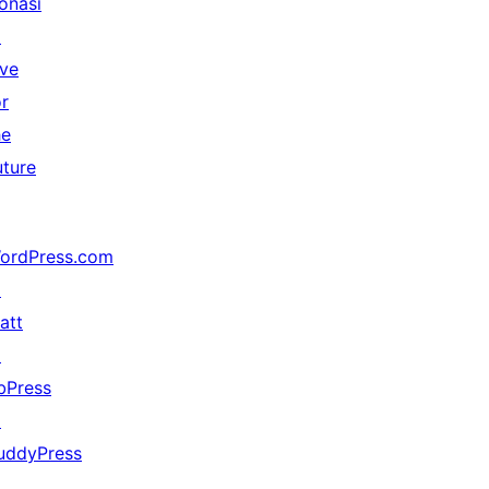
onasi
↗
ive
or
he
uture
ordPress.com
↗
att
↗
bPress
↗
uddyPress
↗