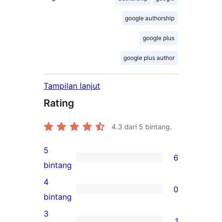
google authorship
google plus
google plus author
Tampilan lanjut
Rating
4.3
dari 5 bintang.
5
6
6
bintang
ulasan
4
0
5-
0
bintang
bintang
ulasan
3
1