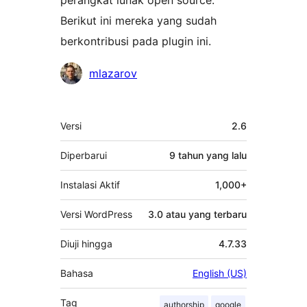
perangkat lunak open source.
Berikut ini mereka yang sudah
berkontribusi pada plugin ini.
Kontributor
mlazarov
Meta
Versi
2.6
Diperbarui
9 tahun
yang lalu
Instalasi Aktif
1,000+
Versi WordPress
3.0 atau yang terbaru
Diuji hingga
4.7.33
Bahasa
English (US)
Tag
authorship
google