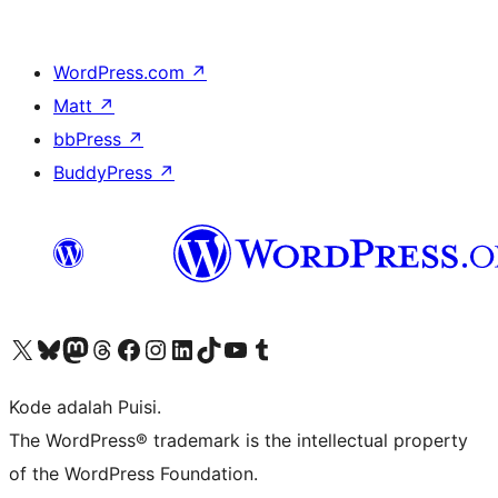
WordPress.com
↗
Matt
↗
bbPress
↗
BuddyPress
↗
Kunjungi akun X (sebelumnya Twitter) kami
Visit our Bluesky account
Kunjungi akun Mastodon kami
Visit our Threads account
Kunjungi halaman Facebook kami
Kunjungi akun Instagram kami
Kunjungi akun LinkedIn kami
Visit our TikTok account
Kunjungi channel YouTube kami
Visit our Tumblr account
Kode adalah Puisi.
The WordPress® trademark is the intellectual property
of the WordPress Foundation.