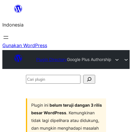
Lewati
ke
Indonesia
konten
Gunakan WordPress
Plugin Directory
Google Plus Authorship
Cari
plugin
Plugin ini
belum teruji dangan 3 rilis
besar WordPress
. Kemungkinan
tidak lagi dipelihara atau didukung,
dan mungkin menghadapi masalah