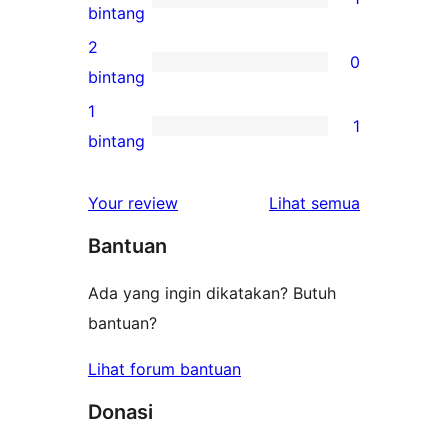
4-
1
bintang
bintang
ulasan
2
0
3-
0
bintang
bintang
ulasan
1
1
2-
1
bintang
bintang
ulasan
1-
ulasan
Your review
Lihat semua
bintang
Bantuan
Ada yang ingin dikatakan? Butuh
bantuan?
Lihat forum bantuan
Donasi