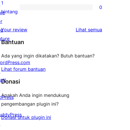
bintang
ulasan
1
↗
0
2-
0
bintang
ive
bintang
ulasan
or
1-
ulasan
Your review
Lihat semua
he
bintang
uture
Bantuan
Ada yang ingin dikatakan? Butuh bantuan?
ordPress.com
Lihat forum bantuan
↗
att
Donasi
↗
Apakah Anda ingin mendukung
bPress
pengembangan plugin ini?
↗
uddyPress
Donasi untuk plugin ini
↗