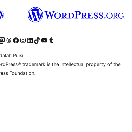
r Bluesky account
jungi akun Mastodon kami
Visit our Threads account
Kunjungi halaman Facebook kami
Kunjungi akun Instagram kami
Kunjungi akun LinkedIn kami
Visit our TikTok account
Kunjungi channel YouTube kami
Visit our Tumblr account
alah Puisi.
rdPress® trademark is the intellectual property of the
ess Foundation.