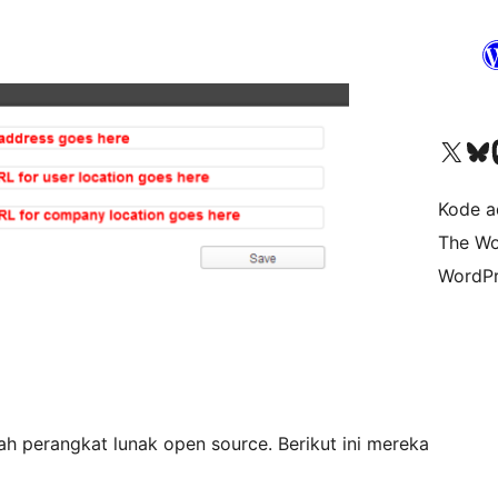
Kunjungi akun X (sebelumnya Twitter) kami
Visit ou
Kun
Kode ad
The Wo
WordPr
ah perangkat lunak open source. Berikut ini mereka