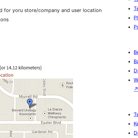
T
 for yoru store/company and user location
P
ions
P
B
B
D
W
T
K
D