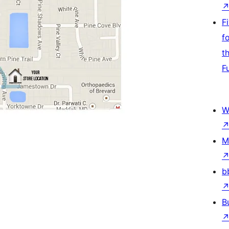
F
f
t
F
W
M
b
B