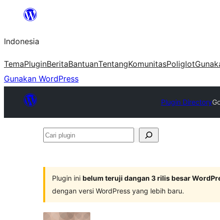
Lewati
ke
Indonesia
konten
Tema
Plugin
Berita
Bantuan
Tentang
Komunitas
Poliglot
Gunak
Gunakan WordPress
Plugin Directory
Go
Cari
plugin
Plugin ini
belum teruji dangan 3 rilis besar WordPr
dengan versi WordPress yang lebih baru.