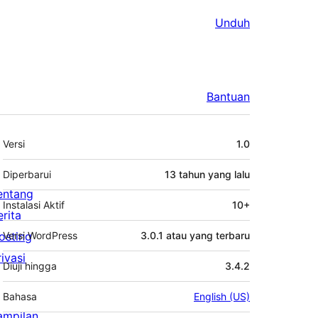
Unduh
Bantuan
Meta
Versi
1.0
Diperbarui
13 tahun
yang lalu
entang
Instalasi Aktif
10+
erita
osting
Versi WordPress
3.0.1 atau yang terbaru
rivasi
Diuji hingga
3.4.2
Bahasa
English (US)
ampilan