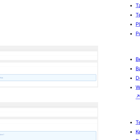
T
T
P
P
B
B
D
W
T
K