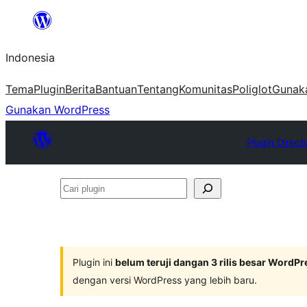
Lewati
ke
Indonesia
konten
Tema
Plugin
Berita
Bantuan
Tentang
Komunitas
Poliglot
Gunak
Gunakan WordPress
Plugin Direct
Cari
plugin
Plugin ini
belum teruji dangan 3 rilis besar WordPr
dengan versi WordPress yang lebih baru.