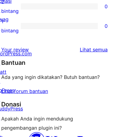
ulasan
onasi
2
0
3-
↗
0
bintang
bintang
wag
ulasan
1
0
↗
2-
0
bintang
bintang
ulasan
1-
ulasan
Your review
Lihat semua
ordPress.com
bintang
Bantuan
↗
att
Ada yang ingin dikatakan? Butuh bantuan?
↗
bPress
Lihat forum bantuan
↗
Donasi
uddyPress
↗
Apakah Anda ingin mendukung
pengembangan plugin ini?