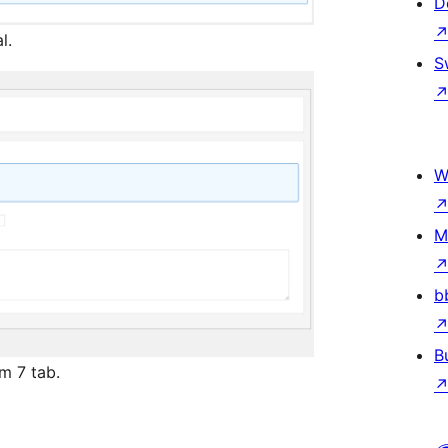
D
l.
S
W
M
b
B
m 7 tab.