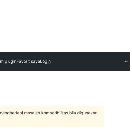
im plugin
Favorit saya
Login
 menghadapi masalah kompatibilitas bila digunakan