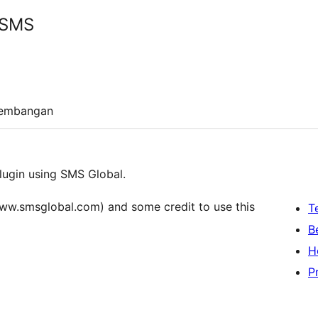
 SMS
embangan
lugin using SMS Global.
ww.smsglobal.com) and some credit to use this
T
B
H
P