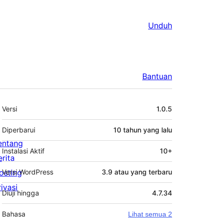
Unduh
Bantuan
Meta
Versi
1.0.5
Diperbarui
10 tahun
yang lalu
entang
Instalasi Aktif
10+
erita
osting
Versi WordPress
3.9 atau yang terbaru
rivasi
Diuji hingga
4.7.34
Bahasa
Lihat semua 2