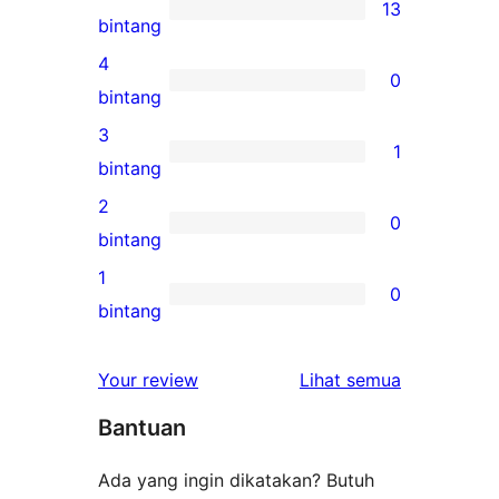
13
13
bintang
ulasan
4
0
5-
0
bintang
bintang
ulasan
3
1
4-
1
bintang
bintang
ulasan
2
0
3-
0
bintang
bintang
ulasan
1
0
2-
0
bintang
bintang
ulasan
1-
ulasan
Your review
Lihat semua
bintang
Bantuan
Ada yang ingin dikatakan? Butuh