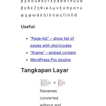
þ ÿ ß ő ű ě š č ř ž ý á é ď ť ň ú ů α
β γ δ ε ζ η θ ι κ λ μ ν ξ ο π ρ σ τ υ
φ χ ψ ω ά έ ή ί ό ύ ώ ς ΐ ϊ ϋ ΰ đ.
Useful:
“Page-list” – show list of
pages with shortcodes
“Iframe” – embed content
WordPress Pro plugins
Tangkapan Layar
filenames
converted
without and