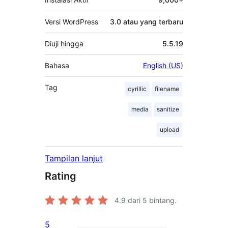
Versi WordPress
3.0 atau yang terbaru
Diuji hingga
5.5.19
Bahasa
English (US)
Tag
cyrillic
filename
media
sanitize
upload
Tampilan lanjut
Rating
4.9
dari 5 bintang.
5