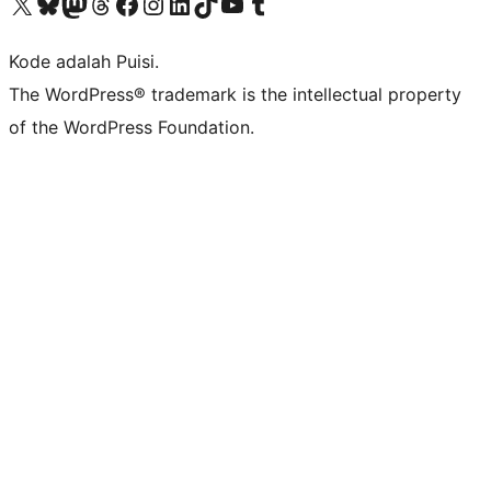
Kunjungi akun X (sebelumnya Twitter) kami
Visit our Bluesky account
Kunjungi akun Mastodon kami
Visit our Threads account
Kunjungi halaman Facebook kami
Kunjungi akun Instagram kami
Kunjungi akun LinkedIn kami
Visit our TikTok account
Kunjungi channel YouTube kami
Visit our Tumblr account
Kode adalah Puisi.
The WordPress® trademark is the intellectual property
of the WordPress Foundation.