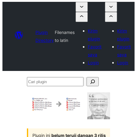
Kirim
Kirim
Plugin
Filenames
plugin
plugin
Directory
to latin
Favorit
Favorit
saya
saya
Login
Login
Cari
plugin
Plugin ini
belum teruji dangan 3 rilis