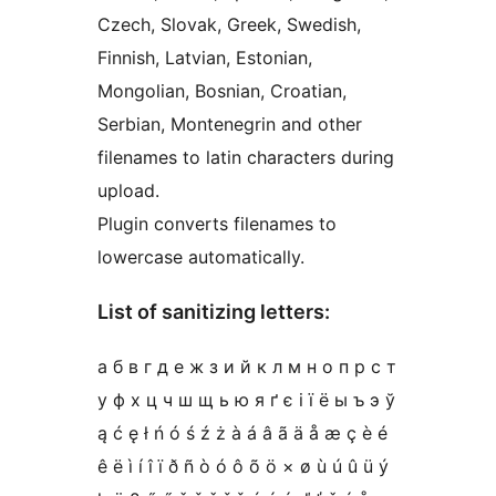
Czech, Slovak, Greek, Swedish,
Finnish, Latvian, Estonian,
Mongolian, Bosnian, Croatian,
Serbian, Montenegrin and other
filenames to latin characters during
upload.
Plugin converts filenames to
lowercase automatically.
List of sanitizing letters:
а б в г д е ж з и й к л м н о п р с т
у ф х ц ч ш щ ь ю я ґ є і ї ё ы ъ э ў
ą ć ę ł ń ó ś ź ż à á â ã ä å æ ç è é
ê ë ì í î ï ð ñ ò ó ô õ ö × ø ù ú û ü ý