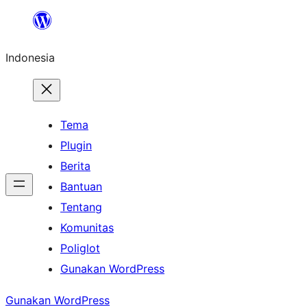
Lewati
ke
Indonesia
konten
Tema
Plugin
Berita
Bantuan
Tentang
Komunitas
Poliglot
Gunakan WordPress
Gunakan WordPress