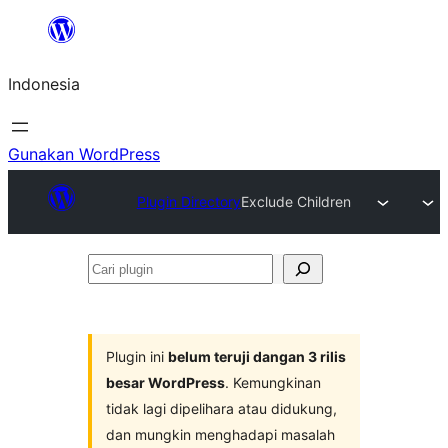
Lewati
ke
Indonesia
konten
Gunakan WordPress
Plugin Directory
Exclude Children
Cari
plugin
Plugin ini
belum teruji dangan 3 rilis
besar WordPress
. Kemungkinan
tidak lagi dipelihara atau didukung,
dan mungkin menghadapi masalah