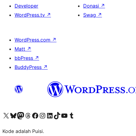
Developer
Donasi
↗
WordPress.tv
↗
Swag
↗
WordPress.com
↗
Matt
↗
bbPress
↗
BuddyPress
↗
Kunjungi akun X (sebelumnya Twitter) kami
Visit our Bluesky account
Kunjungi akun Mastodon kami
Visit our Threads account
Kunjungi halaman Facebook kami
Kunjungi akun Instagram kami
Kunjungi akun LinkedIn kami
Visit our TikTok account
Kunjungi channel YouTube kami
Visit our Tumblr account
Kode adalah Puisi.