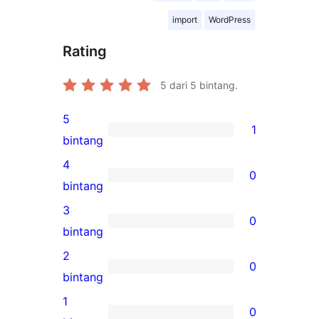
import
WordPress
Rating
5
dari 5 bintang.
5
1
1
bintang
ulasan
4
0
5-
0
bintang
bintang
ulasan
3
0
4-
0
bintang
bintang
ulasan
2
0
3-
0
bintang
bintang
ulasan
1
0
2-