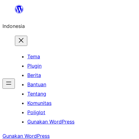
Lewati
ke
Indonesia
konten
Tema
Plugin
Berita
Bantuan
Tentang
Komunitas
Poliglot
Gunakan WordPress
Gunakan WordPress