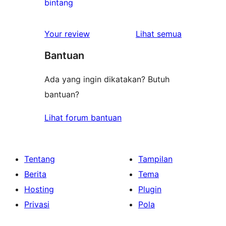
0
bintang
bintang
ulasan
1-
ulasan
Your review
Lihat semua
bintang
Bantuan
Ada yang ingin dikatakan? Butuh
bantuan?
Lihat forum bantuan
Tentang
Tampilan
Berita
Tema
Hosting
Plugin
Privasi
Pola