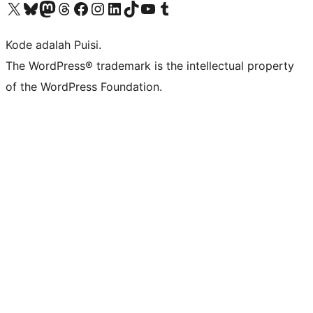
Kunjungi akun X (sebelumnya Twitter) kami
Visit our Bluesky account
Kunjungi akun Mastodon kami
Visit our Threads account
Kunjungi halaman Facebook kami
Kunjungi akun Instagram kami
Kunjungi akun LinkedIn kami
Visit our TikTok account
Kunjungi channel YouTube kami
Visit our Tumblr account
Kode adalah Puisi.
The WordPress® trademark is the intellectual property
of the WordPress Foundation.