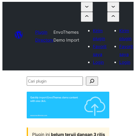
Kirim
Kirim
Plugin
EnvoThemes
plugin
plugin
Directory
Demo Import
Favorit
Favorit
saya
saya
Login
Login
Cari
plugin
Plugin ini
belum teruji dangan 3 rilis