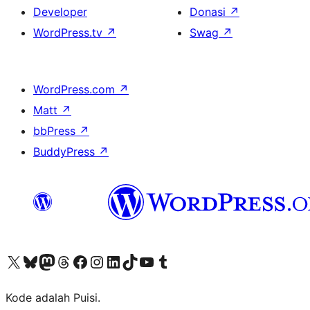
Developer
Donasi
↗
WordPress.tv
↗
Swag
↗
WordPress.com
↗
Matt
↗
bbPress
↗
BuddyPress
↗
Kunjungi akun X (sebelumnya Twitter) kami
Visit our Bluesky account
Kunjungi akun Mastodon kami
Visit our Threads account
Kunjungi halaman Facebook kami
Kunjungi akun Instagram kami
Kunjungi akun LinkedIn kami
Visit our TikTok account
Kunjungi channel YouTube kami
Visit our Tumblr account
Kode adalah Puisi.