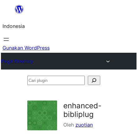
Lewati
ke
Indonesia
konten
Gunakan WordPress
Plugin Directory
Cari
plugin
enhanced-
bibliplug
Oleh
zuotian