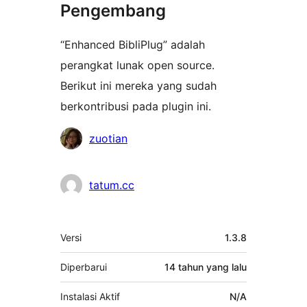
Pengembang
“Enhanced BibliPlug” adalah
perangkat lunak open source.
Berikut ini mereka yang sudah
berkontribusi pada plugin ini.
Kontributor
zuotian
tatum.cc
Meta
Versi
1.3.8
Diperbarui
14 tahun
yang lalu
Instalasi Aktif
N/A