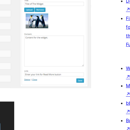
D
F
f
t
F
W
M
b
B