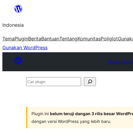
Lewati
ke
Indonesia
konten
Tema
Plugin
Berita
Bantuan
Tentang
Komunitas
Poliglot
Gunak
Gunakan WordPress
Plugin Direc
Cari
plugin
Plugin ini
belum teruji dangan 3 rilis besar WordPr
dengan versi WordPress yang lebih baru.