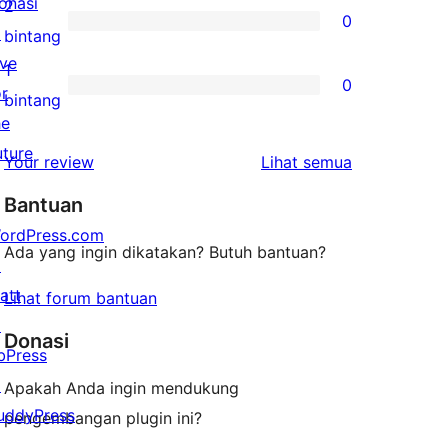
ulasan
onasi
2
0
3-
↗
0
bintang
bintang
ive
ulasan
1
0
or
2-
0
bintang
he
bintang
ulasan
uture
1-
ulasan
Your review
Lihat semua
bintang
Bantuan
ordPress.com
Ada yang ingin dikatakan? Butuh bantuan?
↗
att
Lihat forum bantuan
↗
Donasi
bPress
↗
Apakah Anda ingin mendukung
uddyPress
pengembangan plugin ini?
↗