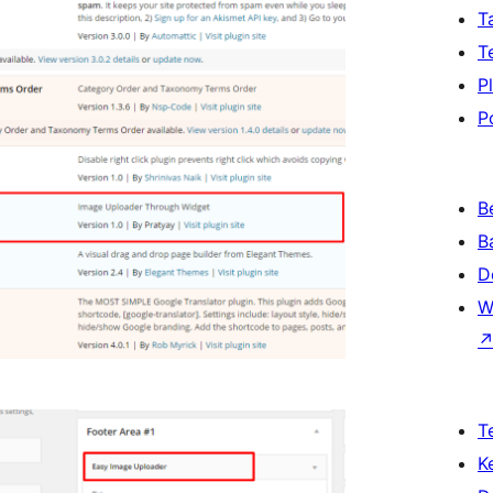
T
T
P
P
B
B
D
W
T
K