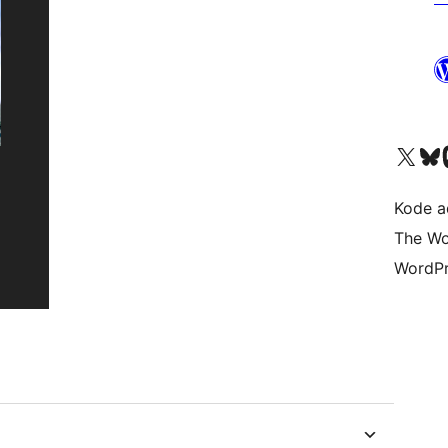
Kunjungi akun X (sebelumnya Twitter) kami
Visit ou
Kun
Kode ad
The Wo
WordPr