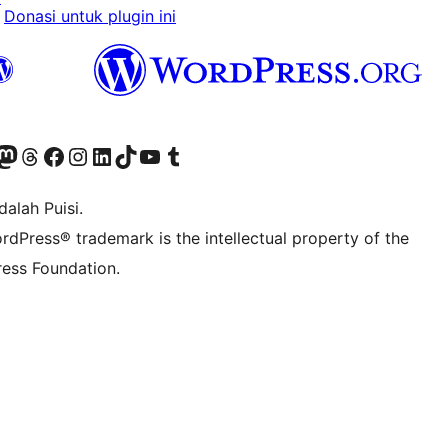
Donasi untuk plugin ini
r Bluesky account
jungi akun Mastodon kami
Visit our Threads account
Kunjungi halaman Facebook kami
Kunjungi akun Instagram kami
Kunjungi akun LinkedIn kami
Visit our TikTok account
Kunjungi channel YouTube kami
Visit our Tumblr account
alah Puisi.
rdPress® trademark is the intellectual property of the
ess Foundation.