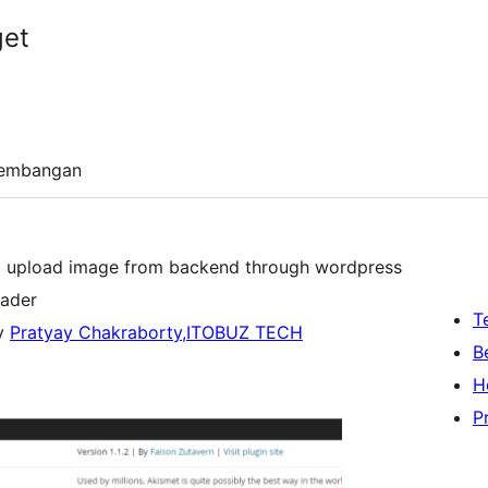
get
embangan
 to upload image from backend through wordpress
oader
T
by
Pratyay Chakraborty,ITOBUZ TECH
B
H
P