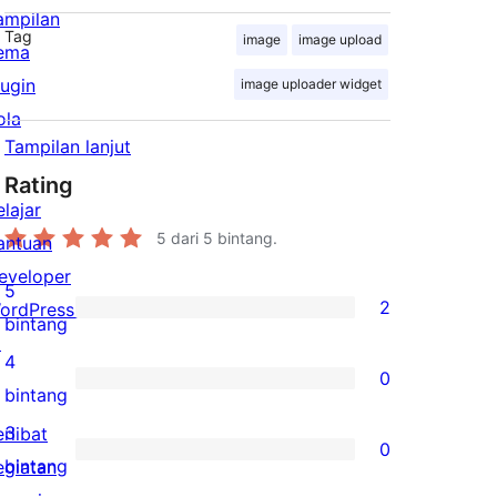
ampilan
Tag
image
image upload
ema
lugin
image uploader widget
ola
Tampilan lanjut
Rating
elajar
5
dari 5 bintang.
antuan
eveloper
5
2
ordPress.tv
2
bintang
↗
ulasan
4
0
5-
0
bintang
bintang
ulasan
3
erlibat
0
4-
0
bintang
egiatan
bintang