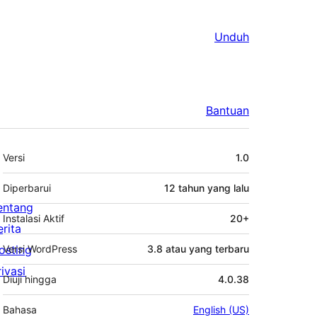
Unduh
Bantuan
Meta
Versi
1.0
Diperbarui
12 tahun
yang lalu
entang
Instalasi Aktif
20+
erita
osting
Versi WordPress
3.8 atau yang terbaru
rivasi
Diuji hingga
4.0.38
Bahasa
English (US)