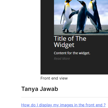
Front end view
Tanya Jawab
How do I display my images in the front end ?