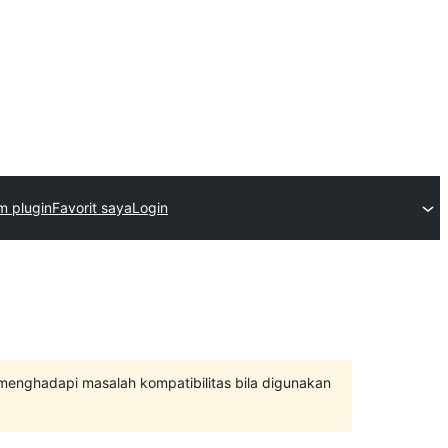
im plugin
Favorit saya
Login
 menghadapi masalah kompatibilitas bila digunakan