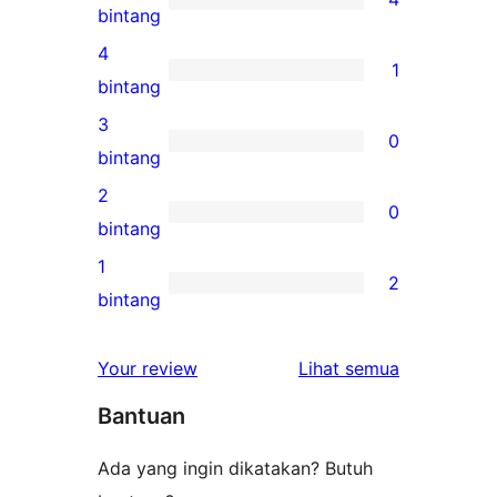
4
bintang
ulasan
4
1
5-
1
bintang
bintang
ulasan
3
0
4-
0
bintang
bintang
ulasan
2
0
3-
0
bintang
bintang
ulasan
1
2
2-
2
bintang
bintang
ulasan
1-
ulasan
Your review
Lihat semua
bintang
Bantuan
Ada yang ingin dikatakan? Butuh