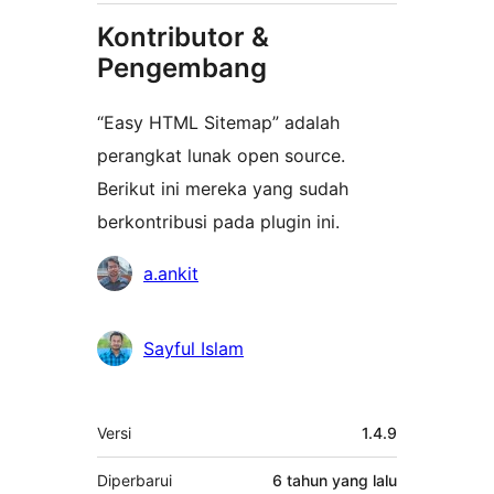
Kontributor &
Pengembang
“Easy HTML Sitemap” adalah
perangkat lunak open source.
Berikut ini mereka yang sudah
berkontribusi pada plugin ini.
Kontributor
a.ankit
Sayful Islam
Meta
Versi
1.4.9
Diperbarui
6 tahun
yang lalu