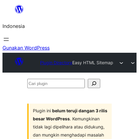
Lewati
ke
Indonesia
konten
Gunakan WordPress
Plugin Directory
Easy HTML Sitemap
Cari
plugin
Plugin ini
belum teruji dangan 3 rilis
besar WordPress
. Kemungkinan
tidak lagi dipelihara atau didukung,
dan mungkin menghadapi masalah