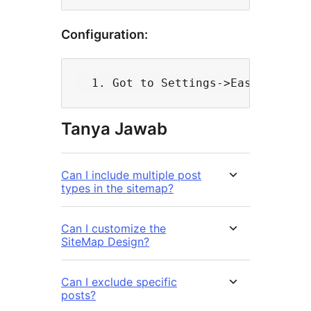
Configuration:
Tanya Jawab
Can I include multiple post
types in the sitemap?
Can I customize the
SiteMap Design?
Can I exclude specific
posts?