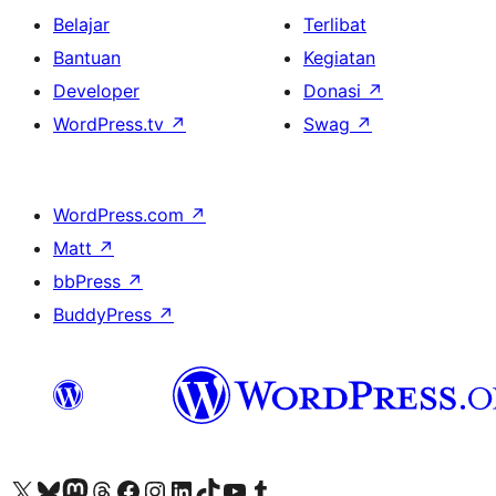
Belajar
Terlibat
Bantuan
Kegiatan
Developer
Donasi
↗
WordPress.tv
↗
Swag
↗
WordPress.com
↗
Matt
↗
bbPress
↗
BuddyPress
↗
Kunjungi akun X (sebelumnya Twitter) kami
Visit our Bluesky account
Kunjungi akun Mastodon kami
Visit our Threads account
Kunjungi halaman Facebook kami
Kunjungi akun Instagram kami
Kunjungi akun LinkedIn kami
Visit our TikTok account
Kunjungi channel YouTube kami
Visit our Tumblr account