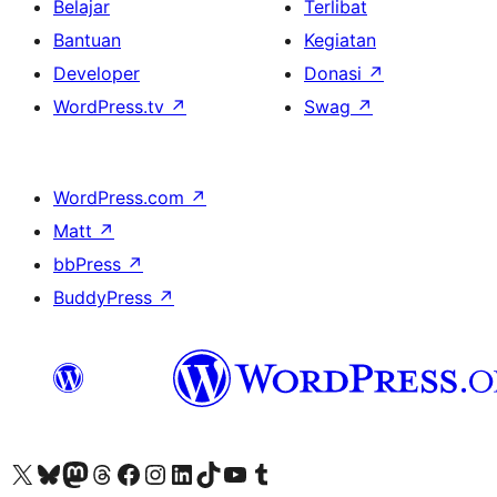
Belajar
Terlibat
Bantuan
Kegiatan
Developer
Donasi
↗
WordPress.tv
↗
Swag
↗
WordPress.com
↗
Matt
↗
bbPress
↗
BuddyPress
↗
Kunjungi akun X (sebelumnya Twitter) kami
Visit our Bluesky account
Kunjungi akun Mastodon kami
Visit our Threads account
Kunjungi halaman Facebook kami
Kunjungi akun Instagram kami
Kunjungi akun LinkedIn kami
Visit our TikTok account
Kunjungi channel YouTube kami
Visit our Tumblr account