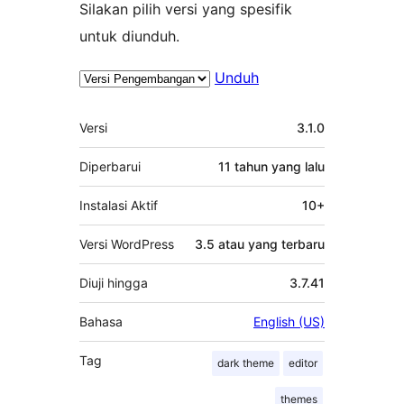
Silakan pilih versi yang spesifik
untuk diunduh.
Unduh
Meta
Versi
3.1.0
Diperbarui
11 tahun
yang lalu
Instalasi Aktif
10+
Versi WordPress
3.5 atau yang terbaru
Diuji hingga
3.7.41
Bahasa
English (US)
Tag
dark theme
editor
themes