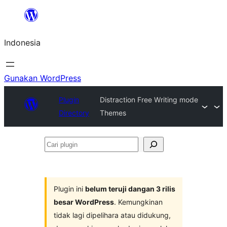
Lewati
ke
Indonesia
konten
Gunakan WordPress
Plugin
Distraction Free Writing mode
Directory
Themes
Cari
plugin
Plugin ini
belum teruji dangan 3 rilis
besar WordPress
. Kemungkinan
tidak lagi dipelihara atau didukung,