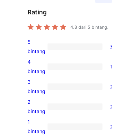
Rating
4.8
dari 5 bintang.
5
3
3
bintang
ulasan
4
1
5-
1
bintang
bintang
ulasan
3
0
4-
0
bintang
bintang
ulasan
2
0
3-
0
bintang
bintang
ulasan
1
0
2-
0
bintang
bintang