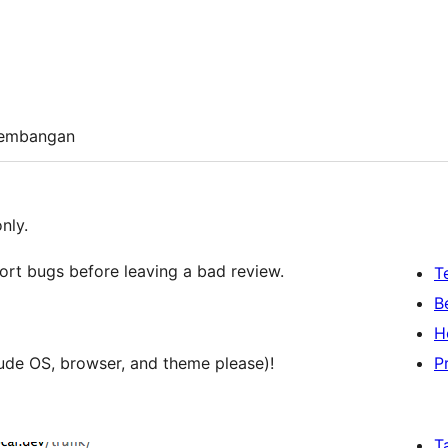
embangan
nly.
ort bugs before leaving a bad review.
T
B
H
lude OS, browser, and theme please)!
P
T