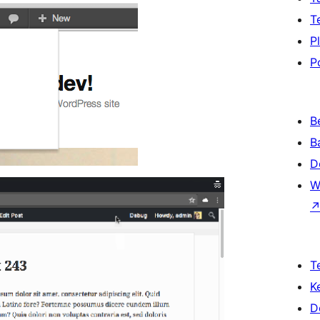
T
P
P
B
B
D
W
T
K
D