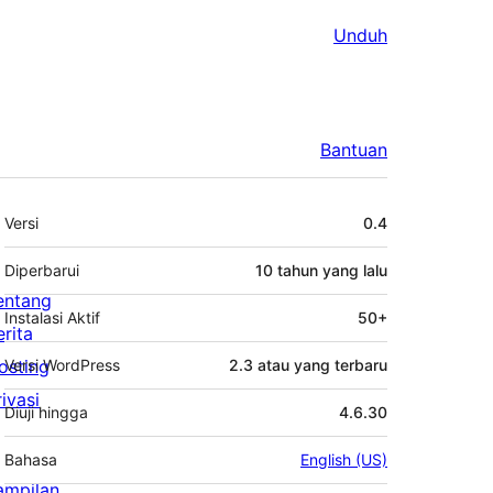
Unduh
Bantuan
Meta
Versi
0.4
Diperbarui
10 tahun
yang lalu
entang
Instalasi Aktif
50+
erita
osting
Versi WordPress
2.3 atau yang terbaru
rivasi
Diuji hingga
4.6.30
Bahasa
English (US)
ampilan