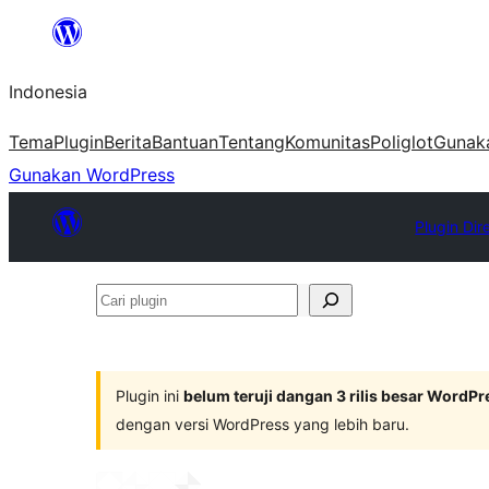
Lewati
ke
Indonesia
konten
Tema
Plugin
Berita
Bantuan
Tentang
Komunitas
Poliglot
Gunak
Gunakan WordPress
Plugin Dir
Cari
plugin
Plugin ini
belum teruji dangan 3 rilis besar WordPr
dengan versi WordPress yang lebih baru.