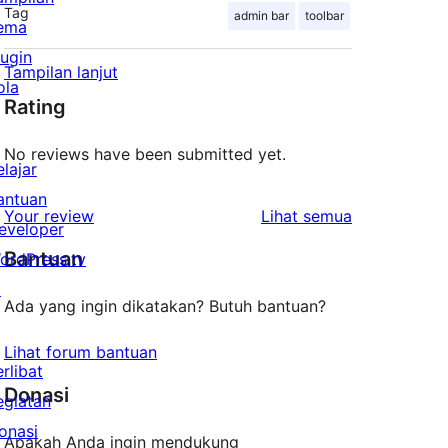
Tag
admin bar
toolbar
ema
lugin
Tampilan lanjut
ola
Rating
No reviews have been submitted yet.
elajar
antuan
ulasan
Your review
Lihat semua
eveloper
Bantuan
ordPress.tv
↗
Ada yang ingin dikatakan? Butuh bantuan?
Lihat forum bantuan
erlibat
Donasi
egiatan
onasi
Apakah Anda ingin mendukung