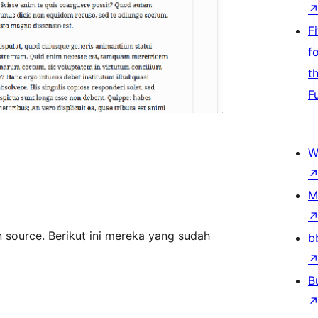
F
f
t
F
W
M
 source. Berikut ini mereka yang sudah
b
B