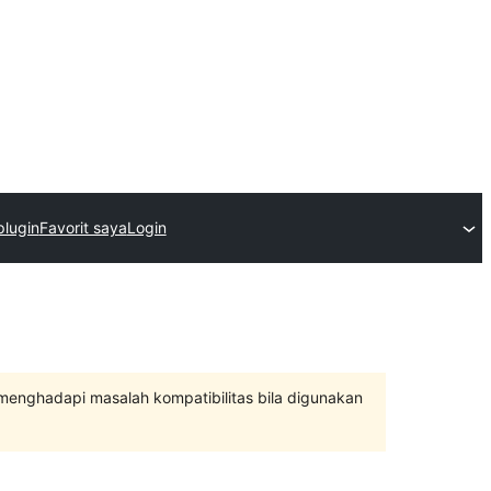
plugin
Favorit saya
Login
 menghadapi masalah kompatibilitas bila digunakan