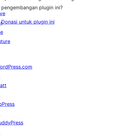
↗
pengembangan plugin ini?
ive
Donasi untuk plugin ini
or
he
uture
ordPress.com
↗
att
↗
bPress
↗
uddyPress
↗