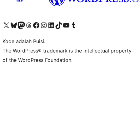
Kunjungi akun X (sebelumnya Twitter) kami
Visit our Bluesky account
Kunjungi akun Mastodon kami
Visit our Threads account
Kunjungi halaman Facebook kami
Kunjungi akun Instagram kami
Kunjungi akun LinkedIn kami
Visit our TikTok account
Kunjungi channel YouTube kami
Visit our Tumblr account
Kode adalah Puisi.
The WordPress® trademark is the intellectual property
of the WordPress Foundation.