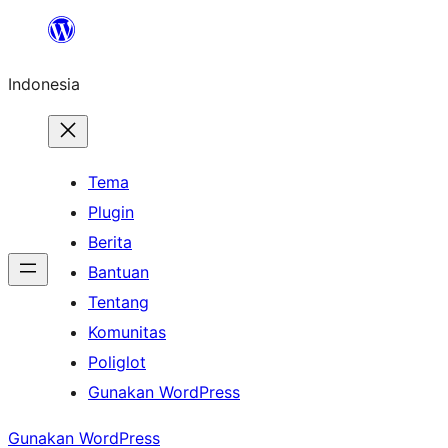
Lewati
ke
Indonesia
konten
Tema
Plugin
Berita
Bantuan
Tentang
Komunitas
Poliglot
Gunakan WordPress
Gunakan WordPress