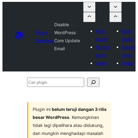
Disable
Kirim
Kirim
Plugin
WordPress
plugin
plugin
Directory
Core Update
Favorit
Favorit
Email
saya
saya
Login
Login
Cari
plugin
Plugin ini
belum teruji dangan 3 rilis
besar WordPress
. Kemungkinan
tidak lagi dipelihara atau didukung,
dan mungkin menghadapi masalah