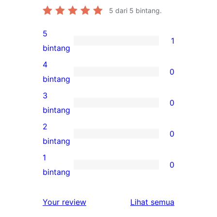
5
dari 5 bintang.
5
1
1
bintang
ulasan
4
0
5-
0
bintang
bintang
ulasan
3
0
4-
0
bintang
bintang
ulasan
2
0
3-
0
bintang
bintang
ulasan
1
0
2-
0
bintang
bintang
ulasan
1-
ulasan
Your review
Lihat semua
bintang