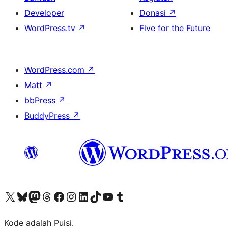
Developer
Donasi
↗
WordPress.tv
↗
Five for the Future
WordPress.com
↗
Matt
↗
bbPress
↗
BuddyPress
↗
Kunjungi akun X (sebelumnya Twitter) kami
Visit our Bluesky account
Kunjungi akun Mastodon kami
Visit our Threads account
Kunjungi halaman Facebook kami
Kunjungi akun Instagram kami
Kunjungi akun LinkedIn kami
Visit our TikTok account
Kunjungi channel YouTube kami
Visit our Tumblr account
Kode adalah Puisi.