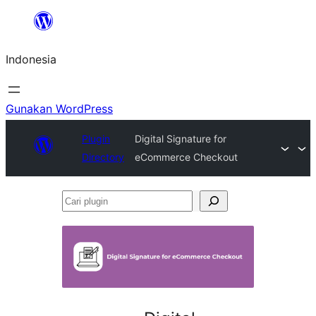
Lewati
ke
Indonesia
konten
Gunakan WordPress
Plugin
Digital Signature for
Directory
eCommerce Checkout
Cari
plugin