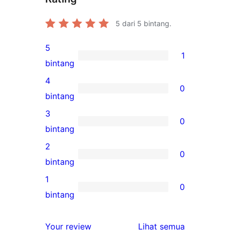
5
dari 5 bintang.
5
1
1
bintang
ulasan
4
0
5-
0
bintang
bintang
ulasan
3
0
4-
0
bintang
bintang
ulasan
2
0
3-
0
bintang
bintang
ulasan
1
0
2-
0
bintang
bintang
ulasan
1-
ulasan
Your review
Lihat semua