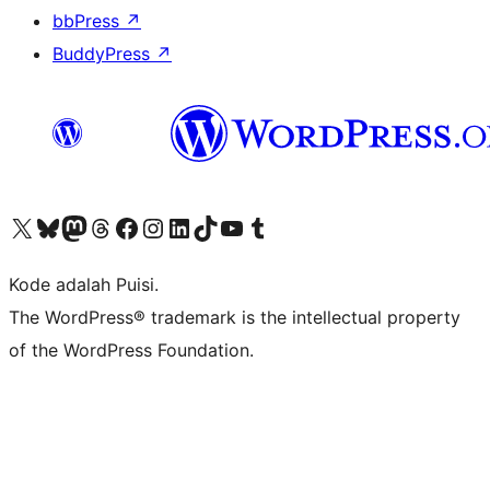
bbPress
↗
BuddyPress
↗
Kunjungi akun X (sebelumnya Twitter) kami
Visit our Bluesky account
Kunjungi akun Mastodon kami
Visit our Threads account
Kunjungi halaman Facebook kami
Kunjungi akun Instagram kami
Kunjungi akun LinkedIn kami
Visit our TikTok account
Kunjungi channel YouTube kami
Visit our Tumblr account
Kode adalah Puisi.
The WordPress® trademark is the intellectual property
of the WordPress Foundation.