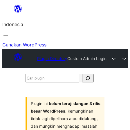
Lewati
ke
Indonesia
konten
Gunakan WordPress
Plugin Directory
Custom Admin Login
Cari
plugin
Plugin ini
belum teruji dangan 3 rilis
besar WordPress
. Kemungkinan
tidak lagi dipelihara atau didukung,
dan mungkin menghadapi masalah