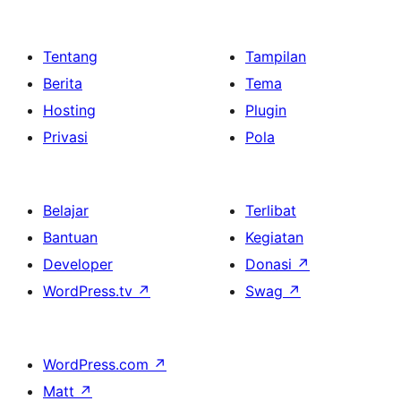
Tentang
Tampilan
Berita
Tema
Hosting
Plugin
Privasi
Pola
Belajar
Terlibat
Bantuan
Kegiatan
Developer
Donasi
↗
WordPress.tv
↗
Swag
↗
WordPress.com
↗
Matt
↗