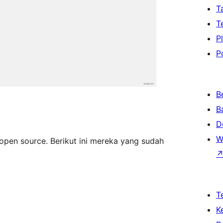
T
T
P
P
B
B
D
W
 open source. Berikut ini mereka yang sudah
T
K