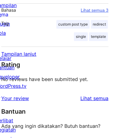
ampilan
Bahasa
Lihat semua 3
ema
lugin
Tag
custom post type
redirect
ola
single
template
Tampilan lanjut
elajar
Rating
antuan
eveloper
No reviews have been submitted yet.
ordPress.tv
↗
ulasan
Your review
Lihat semua
Bantuan
erlibat
Ada yang ingin dikatakan? Butuh bantuan?
egiatan