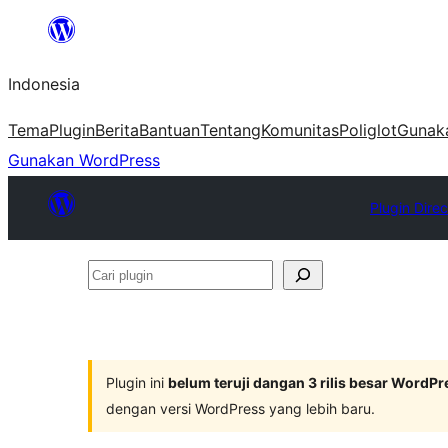
Lewati
ke
Indonesia
konten
Tema
Plugin
Berita
Bantuan
Tentang
Komunitas
Poliglot
Gunak
Gunakan WordPress
Plugin Direc
Cari
plugin
Plugin ini
belum teruji dangan 3 rilis besar WordPr
dengan versi WordPress yang lebih baru.