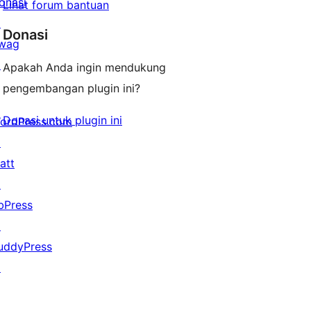
onasi
Lihat forum bantuan
↗
Donasi
wag
↗
Apakah Anda ingin mendukung
pengembangan plugin ini?
Donasi untuk plugin ini
ordPress.com
↗
att
↗
bPress
↗
uddyPress
↗