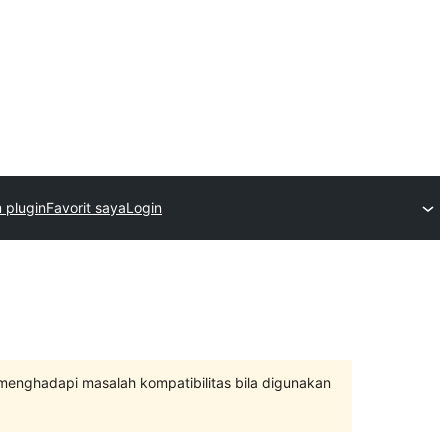
m plugin
Favorit saya
Login
 menghadapi masalah kompatibilitas bila digunakan