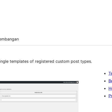
embangan
 single templates of registered custom post types.
T
B
H
P