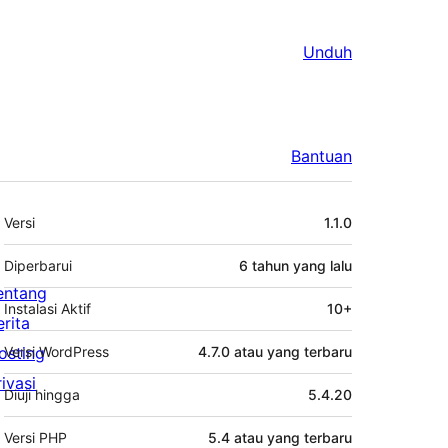
Unduh
Bantuan
Meta
Versi
1.1.0
Diperbarui
6 tahun
yang lalu
entang
Instalasi Aktif
10+
erita
osting
Versi WordPress
4.7.0 atau yang terbaru
rivasi
Diuji hingga
5.4.20
Versi PHP
5.4 atau yang terbaru